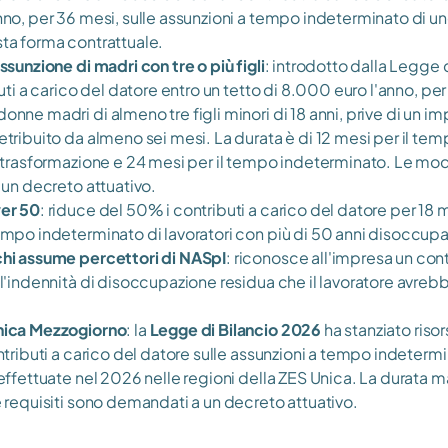
no, per 36 mesi, sulle assunzioni a tempo indeterminato di un
ta forma contrattuale.
ssunzione di madri con tre o più figli
: introdotto dalla Legge d
uti a carico del datore entro un tetto di 8.000 euro l'anno, per
nne madri di almeno tre figli minori di 18 anni, prive di un im
tribuito da almeno sei mesi. La durata è di 12 mesi per il tem
 trasformazione e 24 mesi per il tempo indeterminato. Le moda
 un decreto attuativo.
er 50
: riduce del 50% i contributi a carico del datore per 18 me
mpo indeterminato di lavoratori con più di 50 anni disoccupat
hi assume percettori di NASpI
: riconosce all'impresa un con
l'indennità di disoccupazione residua che il lavoratore avrebb
nica Mezzogiorno
: la 
Legge di Bilancio 2026
 ha stanziato riso
ntributi a carico del datore sulle assunzioni a tempo indetermin
effettuate nel 2026 nelle regioni della ZES Unica. La durata m
 requisiti sono demandati a un decreto attuativo.