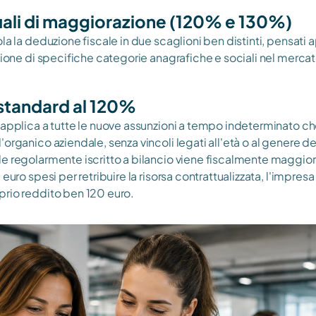
ali di maggiorazione (120% e 130%)
ola la deduzione fiscale in due scaglioni ben distinti, pensati
sione di specifiche categorie anagrafiche e sociali nel mercat
standard al 120%
 applica a tutte le nuove assunzioni a tempo indeterminato ch
organico aziendale, senza vincoli legati all'età o al genere del
e regolarmente iscritto a bilancio viene fiscalmente maggior
euro spesi per retribuire la risorsa contrattualizzata, l'impresa 
prio reddito ben 120 euro.