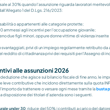
ale al 30% quando l'assunzione riguarda lavoratori meritevol
 dall'Allegato 1 del D.Lgs. 216/2023:
abilità o appartenenti alle categorie protette;
0 ammessi agli incentivi per l'occupazione giovanile;
o due figli minori, oppure donne vittime di violenza inserite n
o svantaggiati, privi di un impiego regolarmente retribuito d
l reddito di cittadinanza privi dei requisiti per l'Assegno di in
entivi alle assunzioni 2026
deduzione che agisce sul bilancio fiscale di fine anno, le im
he leve contributive che incidono direttamente sulla quota IN
 l'importo da trattenere o versare ogni mese tramite la
busta 
i a disposizione dei titolari d'azienda sono i seguenti.
urale under 30
: riduce del 50% i contributi a carico del datore,