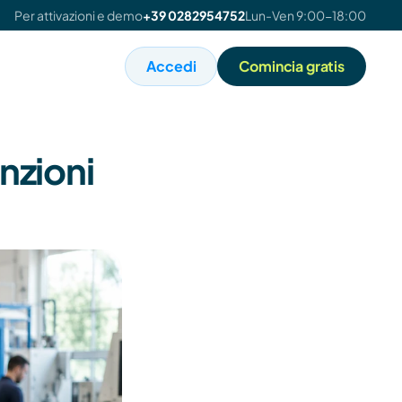
Per attivazioni e demo
+39 0282954752
Lun-Ven 9:00-18:00
Accedi
Comincia gratis
zioni 