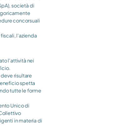
pA), società di 
tegoricamente 
edure concorsuali 
iscali, l'azienda 
 l'attività nei 
icio.
 deve risultare 
eneficio spetta 
ndo tutte le forme 
nto Unico di 
ollettivo 
enti in materia di 