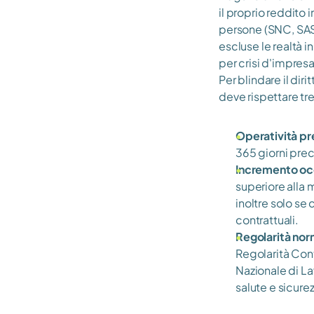
il proprio reddito 
persone (SNC, SAS)
escluse le realtà 
per crisi d'impresa
Per blindare il dir
deve rispettare tre
Operatività pr
365 giorni prec
Incremento oc
superiore alla 
inoltre solo se
contrattuali.
Regolarità no
Regolarità Cont
Nazionale di La
salute e sicurez