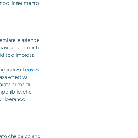
rno di inserimento 
emiare le aziende 
avi sui contributi 
ddito d'impresa 
urativo il 
costo 
esa effettiva 
rata prima di 
imponibile, che 
, liberando 
vato che calcolano 