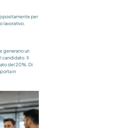
 appositamente per 
o lavorativo.
e generano un 
 candidato. Il 
ato del 20%. Di 
porta in 