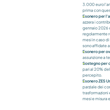
3.000 euro l'an
prima con ques
Esonero per l'a
azzera i contrib
gennaio 2026 do
regolarmente re
mesi in caso di
sono affidate a
Esonero per ov
assunzione a te
Sostegno per c
pari al 20% del
percepito.
Esonero ZES U
parziale dei co
trasformazioni 
mesi e misura e