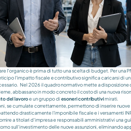
re l'organico è prima di tutto una scelta di budget. Per una P
nticipo l'impatto fiscale e contributivo significa caricarsi di un
cessario.  Nel 2026 il quadro normativo mette a disposizione 
sieme, abbassano in modo concreto il costo di una nuova risors
to del lavoro
 e un gruppo di 
esoneri contributivi
 mirati. 
i, se cumulate correttamente, permettono di inserire nuove 
ttendo drasticamente l'imponibile fiscale e i versamenti INPS
ornire a titolari d'impresa e responsabili amministrativi una gu
ritorno sull'investimento delle nuove assunzioni, eliminando ap