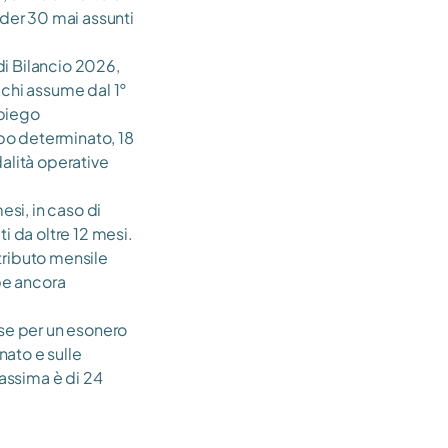
der 30 mai assunti 
i Bilancio 2026, 
 chi assume dal 1° 
piego 
po determinato, 18 
lità operative 
si, in caso di 
i da oltre 12 mesi.
tributo mensile 
e ancora 
rse per un esonero 
ato e sulle 
assima è di 24 