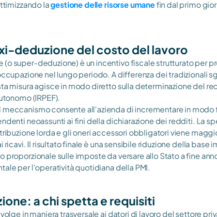
ottimizzando la
gestione delle risorse umane
 fin dal primo gio
xi-deduzione del costo del lavoro
(o super-deduzione) è un incentivo fiscale strutturato per pr
occupazione nel lungo periodo. A differenza dei tradizionali sgr
sta misura agisce in modo diretto sulla determinazione del re
 autonomo (IRPEF).
 meccanismo consente all'azienda di incrementare in modo fig
endenti neoassunti ai fini della dichiarazione dei redditi. La sp
tribuzione lorda e gli oneri accessori obbligatori viene maggio
 ricavi. Il risultato finale è una sensibile riduzione della base 
o proporzionale sulle imposte da versare allo Stato a fine anno
tale per l'operatività quotidiana della PMI.
one: a chi spetta e requisiti
ivolge in maniera trasversale ai datori di lavoro del settore pri