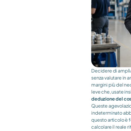
Decidere di amplia
senza valutare in a
margini più del ne
leve che, usate in
deduzione del cos
Queste agevolazion
indeterminato abba
questo articolo è f
calcolare il reale 