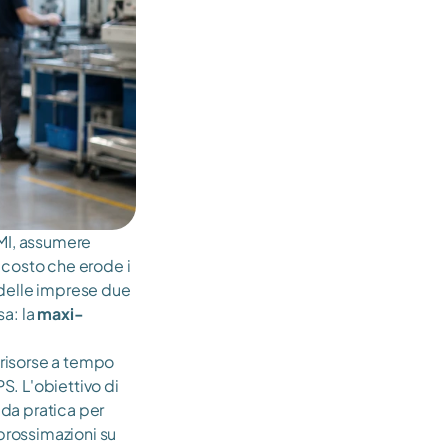
MI, assumere 
 costo che erode i 
delle imprese due 
a: la 
maxi-
risorse a tempo 
. L'obiettivo di 
ida pratica per 
prossimazioni su 