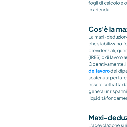
fogli di calcolo e 
in azienda.
Cos'è la ma
La maxi-deduzione 
che stabilizzano l'
previdenziali, que
(IRES) o di lavoro
Operativamente, il
del lavoro
 dei dip
sostenuta per la re
essere sottratta dai
genera un risparmi
liquidità fondamen
Maxi-deduzi
L'agevolazione si r