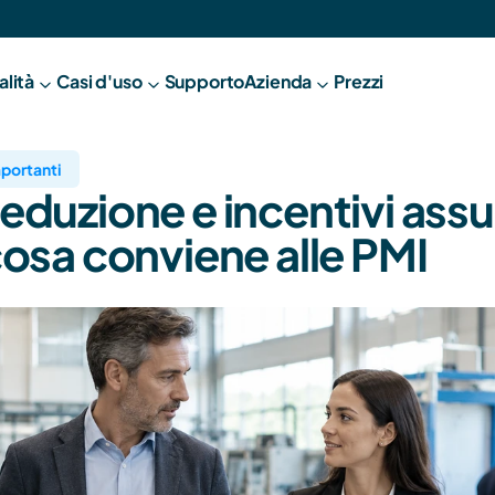
alità
Casi d'uso
Supporto
A
zienda
Prezzi
portanti
duzione e incentivi assun
osa conviene alle PMI