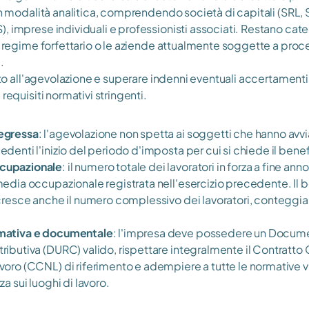
in modalità analitica, comprendendo società di capitali (SRL, S
, imprese individuali e professionisti associati. Restano ca
in regime forfettario o le aziende attualmente soggette a proc
.
itto all'agevolazione e superare indenni eventuali accertamenti f
 requisiti normativi stringenti.
egressa
: l'agevolazione non spetta ai soggetti che hanno avviato
edenti l'inizio del periodo d'imposta per cui si chiede il benef
cupazionale
: il numero totale dei lavoratori in forza a fine anno
media occupazionale registrata nell'esercizio precedente. Il b
 cresce anche il numero complessivo dei lavoratori, conteggia
rmativa e documentale
: l'impresa deve possedere un Docume
ributiva (DURC) valido, rispettare integralmente il Contratto C
voro (CCNL) di riferimento e adempiere a tutte le normative vig
za sui luoghi di lavoro.