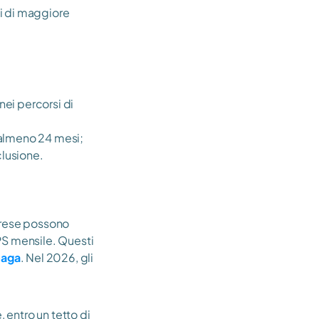
i di maggiore 
ei percorsi di 
a almeno 24 mesi;
clusione.
prese possono 
PS mensile. Questi 
paga
. Nel 2026, gli 
 entro un tetto di 