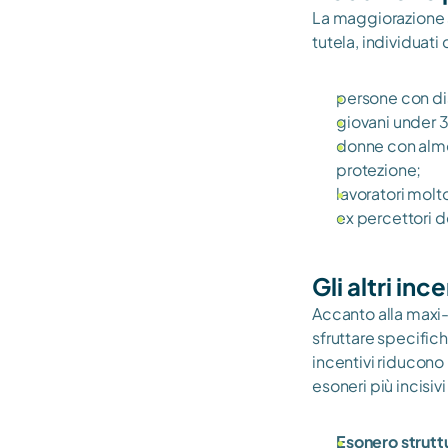
La maggiorazione s
tutela, individuati
persone con dis
giovani under 3
donne con almen
protezione;
lavoratori molt
ex percettori de
Gli altri inc
Accanto alla maxi-
sfruttare specific
incentivi riducono
esoneri più incisiv
Esonero strutt