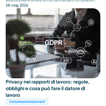
assenza avviene attraverso tracciati standard, compatibili e
facilmente importabili dai principali software di calcolo
28 mag 2026
presenti sul mercato e utilizzati dagli studi di consulenza.
Privacy nei rapporti di lavoro: regole, 
obblighi e cosa può fare il datore di 
lavoro
Comunicazioni importanti