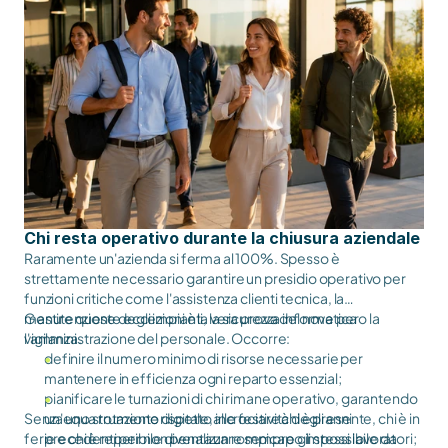
previste ad agosto).
lettura, assicurando che ogni collaboratore, inclusi i trasfertisti
o chi opera in smart working, sia informato tempestivamente.
Chi resta operativo durante la chiusura aziendale
Raramente un'azienda si ferma al 100%. Spesso è
strettamente necessario garantire un presidio operativo per
funzioni critiche come l'assistenza clienti tecnica, la
manutenzione degli impianti, la sicurezza informatica o la
Gestire queste eccezioni è la vera prova del nove per
vigilanza.
l'amministrazione del personale.
Occorre:
definire il numero minimo di risorse necessarie per
mantenere in efficienza ogni reparto essenzial;
pianificare le turnazioni di chi rimane operativo, garantendo
Senza uno strumento digitale, incrociare chi è presente, chi è in
un'equa rotazione rispetto alle festività degli anni
ferie e chi è reperibile diventa un rompicapo impossibile da
precedenti per non penalizzare sempre gli stessi lavoratori;