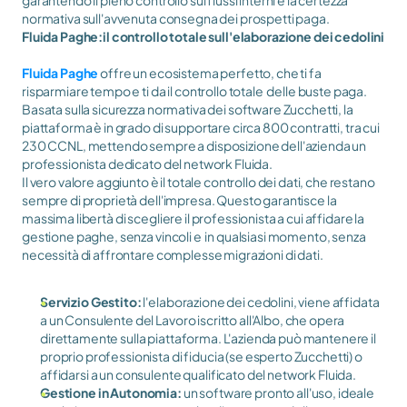
garantendo il pieno controllo sui flussi interni e la certezza 
normativa sull'avvenuta consegna dei prospetti paga.
Fluida Paghe:il controllo totale sull'elaborazione dei cedolini
Fluida Paghe
 offre un ecosistema perfetto, che ti fa 
risparmiare tempo e ti da il controllo totale  delle buste paga. 
Basata sulla sicurezza normativa dei software Zucchetti, la 
piattaforma è in grado di supportare circa 800 contratti, tra cui 
230 CCNL, mettendo sempre a disposizione dell'azienda un 
professionista dedicato del network Fluida.
Il vero valore aggiunto è il totale controllo dei dati, che restano 
sempre di proprietà dell'impresa. Questo garantisce la 
massima libertà di scegliere il professionista a cui affidare la 
gestione paghe, senza vincoli e  in qualsiasi momento, senza 
necessità di affrontare complesse migrazioni di dati.
Servizio Gestito:
 l'elaborazione dei cedolini, viene affidata 
a un Consulente del Lavoro iscritto all'Albo, che opera 
direttamente sulla piattaforma. L'azienda può mantenere il 
proprio professionista di fiducia (se esperto Zucchetti) o 
affidarsi a un consulente qualificato del network Fluida.
Gestione in Autonomia:
 un software pronto all'uso, ideale 