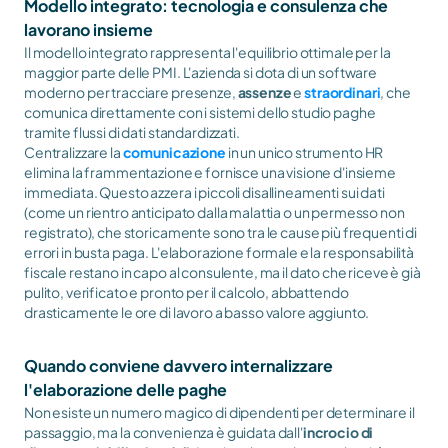
Modello integrato: tecnologia e consulenza che 
lavorano insieme
Il modello integrato rappresenta l'equilibrio ottimale per la 
maggior parte delle PMI. L'azienda si dota di un software 
moderno per tracciare presenze, 
assenze
 e 
straordinari
, che 
comunica direttamente con i sistemi dello studio paghe 
tramite flussi di dati standardizzati.
Centralizzare la 
comunicazione
 in un unico strumento HR 
elimina la frammentazione e fornisce una visione d'insieme 
immediata. Questo azzera i piccoli disallineamenti sui dati 
(come un rientro anticipato dalla malattia o un permesso non 
registrato), che storicamente sono tra le cause più frequenti di 
errori in busta paga. L'elaborazione formale e la responsabilità 
fiscale restano in capo al consulente, ma il dato che riceve è già 
pulito, verificato e pronto per il calcolo, abbattendo 
drasticamente le ore di lavoro a basso valore aggiunto.
Quando conviene davvero internalizzare 
l'elaborazione delle paghe
Non esiste un numero magico di dipendenti per determinare il 
passaggio, ma la convenienza è guidata dall'
incrocio di 