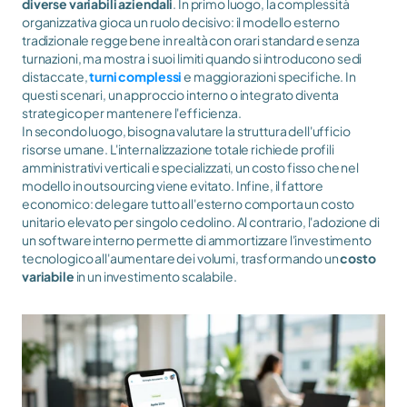
diverse variabili aziendali
. In primo luogo, la complessità 
organizzativa gioca un ruolo decisivo: il modello esterno 
tradizionale regge bene in realtà con orari standard e senza 
turnazioni, ma mostra i suoi limiti quando si introducono sedi 
distaccate, 
turni complessi
 e maggiorazioni specifiche. In 
questi scenari, un approccio interno o integrato diventa 
strategico per mantenere l'efficienza.
In secondo luogo, bisogna valutare la struttura dell'ufficio 
risorse umane. L'internalizzazione totale richiede profili 
amministrativi verticali e specializzati, un costo fisso che nel 
modello in outsourcing viene evitato. Infine, il fattore 
economico: delegare tutto all'esterno comporta un costo 
unitario elevato per singolo cedolino. Al contrario, l'adozione di 
un software interno permette di ammortizzare l'investimento 
tecnologico all'aumentare dei volumi, trasformando un 
costo 
variabile
 in un investimento scalabile.