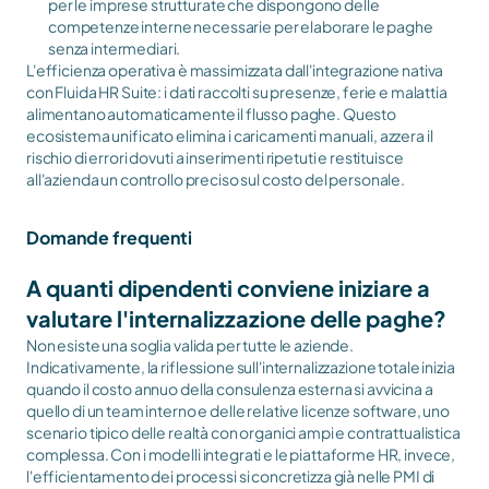
per le imprese strutturate che dispongono delle 
competenze interne necessarie per elaborare le paghe 
senza intermediari.
L'efficienza operativa è massimizzata dall'integrazione nativa 
con Fluida HR Suite: i dati raccolti su presenze, ferie e malattia 
alimentano automaticamente il flusso paghe. Questo 
ecosistema unificato elimina i caricamenti manuali, azzera il 
rischio di errori dovuti a inserimenti ripetuti e restituisce 
all'azienda un controllo preciso sul costo del personale.
Domande frequenti
A quanti dipendenti conviene iniziare a 
valutare l'internalizzazione delle paghe?
Non esiste una soglia valida per tutte le aziende. 
Indicativamente, la riflessione sull'internalizzazione totale inizia 
quando il costo annuo della consulenza esterna si avvicina a 
quello di un team interno e delle relative licenze software, uno 
scenario tipico delle realtà con organici ampi e contrattualistica 
complessa. Con i modelli integrati e le piattaforme HR, invece, 
l'efficientamento dei processi si concretizza già nelle PMI di 