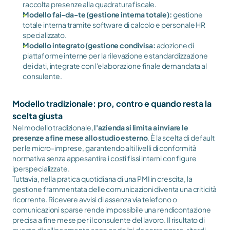
raccolta presenze alla quadratura fiscale.
Modello fai-da-te (gestione interna totale):
 gestione 
totale interna tramite software di calcolo e personale HR 
specializzato.
Modello integrato (gestione condivisa:
 adozione di 
piattaforme interne per la rilevazione e standardizzazione 
dei dati, integrate con l'elaborazione finale demandata al 
consulente.
Modello tradizionale: pro, contro e quando resta la 
scelta giusta
Nel modello tradizionale, 
l'azienda si limita a inviare le 
presenze a fine mese allo studio esterno
. È la scelta di default 
per le micro-imprese, garantendo alti livelli di conformità 
normativa senza appesantire i costi fissi interni con figure 
iperspecializzate.
Tuttavia, nella pratica quotidiana di una PMI in crescita, la 
gestione frammentata delle comunicazioni diventa una criticità 
ricorrente. Ricevere avvisi di assenza via telefono o 
comunicazioni sparse rende impossibile una rendicontazione 
precisa a fine mese per il consulente del lavoro. Il risultato di 