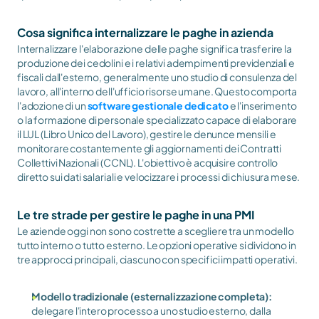
Cosa significa internalizzare le paghe in azienda
Internalizzare l'elaborazione delle paghe significa trasferire la 
produzione dei cedolini e i relativi adempimenti previdenziali e 
fiscali dall'esterno, generalmente uno studio di consulenza del 
lavoro, all'interno dell'ufficio risorse umane. Questo comporta 
l'adozione di un 
software gestionale dedicato
 e l'inserimento 
o la formazione di personale specializzato capace di elaborare 
il LUL (Libro Unico del Lavoro), gestire le denunce mensili e 
monitorare costantemente gli aggiornamenti dei Contratti 
Collettivi Nazionali (CCNL). L'obiettivo è acquisire controllo 
diretto sui dati salariali e velocizzare i processi di chiusura mese.
Le tre strade per gestire le paghe in una PMI
Le aziende oggi non sono costrette a scegliere tra un modello 
tutto interno o tutto esterno. Le opzioni operative si dividono in 
tre approcci principali, ciascuno con specifici impatti operativi.
Modello tradizionale (esternalizzazione completa):
delegare l'intero processo a uno studio esterno, dalla 