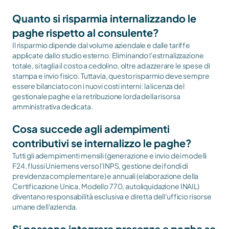
Quanto si risparmia internalizzando le 
paghe rispetto al consulente?
Il risparmio dipende dal volume aziendale e dalle tariffe 
applicate dallo studio esterno. Eliminando l'estrnalizzazione 
totale, si taglia il costo a cedolino, oltre ad azzerare le spese di 
stampa e invio fisico. Tuttavia, questo risparmio deve sempre 
essere bilanciato con i nuovi costi interni: la licenza del 
gestionale paghe e la retribuzione lorda della risorsa 
amministrativa dedicata.
Cosa succede agli adempimenti 
contributivi se internalizzo le paghe?
Tutti gli adempimenti mensili (generazione e invio dei modelli 
F24, flussi Uniemens verso l'INPS, gestione dei fondi di 
previdenza complementare) e annuali (elaborazione della 
Certificazione Unica, Modello 770, autoliquidazione INAIL) 
diventano responsabilità esclusiva e diretta dell'ufficio risorse 
umane dell'azienda.
Si possono integrare presenze e paghe se 