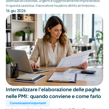
aziendali eccezionali, urgenti e oggettivamente imprevedibili.
In questa casistica, il lavoratore ha pieno diritto al rimborso
delle spese documentate sostenute per il rientro anticipato
16 giu 2026
(es. biglietti di viaggio, caparre per alloggi persi) e dovrà poter
fruire dei giorni di ferie non goduti in un periodo successivo
concordato.
Internalizzare l'elaborazione delle paghe 
nelle PMI: quando conviene e come farlo
Comunicazioni importanti