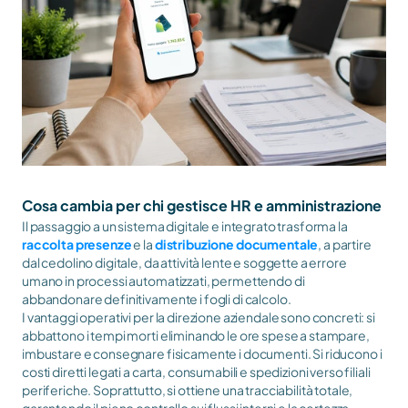
Cosa cambia per chi gestisce HR e amministrazione
Il passaggio a un sistema digitale e integrato trasforma la 
raccolta presenze
 e la 
distribuzione documentale
, a partire 
dal cedolino digitale, da attività lente e soggette a errore 
umano in processi automatizzati, permettendo di 
abbandonare definitivamente i fogli di calcolo.
I vantaggi operativi per la direzione aziendale sono concreti: si 
abbattono i tempi morti eliminando le ore spese a stampare, 
imbustare e consegnare fisicamente i documenti. Si riducono i 
costi diretti legati a carta, consumabili e spedizioni verso filiali 
periferiche. Soprattutto, si ottiene una tracciabilità totale, 