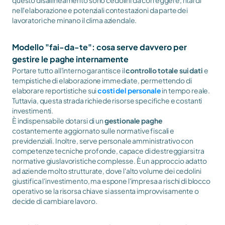
questo disallineamento sono cedolini da correggere, ritardi 
nell'elaborazione e potenziali contestazioni da parte dei 
lavoratori che minano il clima aziendale.
Modello "fai-da-te": cosa serve davvero per 
gestire le paghe internamente
Portare tutto all'interno garantisce il 
controllo totale sui dati
 e 
tempistiche di elaborazione immediate, permettendo di 
elaborare reportistiche sui 
costi del personale
 in tempo reale. 
Tuttavia, questa strada richiede risorse specifiche e costanti 
investimenti.
È indispensabile dotarsi di un 
gestionale paghe
costantemente aggiornato sulle normative fiscali e 
previdenziali. Inoltre, serve personale amministrativo con 
competenze tecniche profonde, capace di destreggiarsi tra 
normative giuslavoristiche complesse. È un approccio adatto 
ad aziende molto strutturate, dove l'alto volume dei cedolini 
giustifica l'investimento, ma espone l'impresa a rischi di blocco 
operativo se la risorsa chiave si assenta improvvisamente o 
decide di cambiare lavoro.