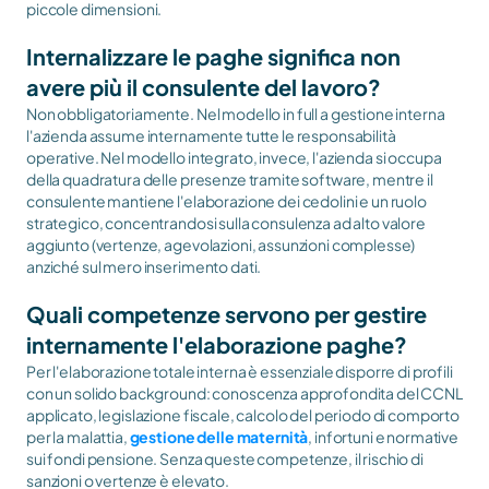
piccole dimensioni.
Internalizzare le paghe significa non 
avere più il consulente del lavoro?
Non obbligatoriamente. Nel modello in full a gestione interna 
l'azienda assume internamente tutte le responsabilità 
operative. Nel modello integrato, invece, l'azienda si occupa 
della quadratura delle presenze tramite software, mentre il 
consulente mantiene l'elaborazione dei cedolini e un ruolo 
strategico, concentrandosi sulla consulenza ad alto valore 
aggiunto (vertenze, agevolazioni, assunzioni complesse) 
anziché sul mero inserimento dati.
Quali competenze servono per gestire 
internamente l'elaborazione paghe?
Per l'elaborazione totale interna è essenziale disporre di profili 
con un solido background: conoscenza approfondita del CCNL 
applicato, legislazione fiscale, calcolo del periodo di comporto 
per la malattia, 
gestione delle maternità
, infortuni e normative 
sui fondi pensione. Senza queste competenze, il rischio di 
sanzioni o vertenze è elevato.