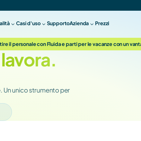
alità
Casi d'uso
Supporto
A
zienda
Prezzi
tire il personale con Fluida e parti per le vacanze con un van
 lavora.
. Un unico strumento per 