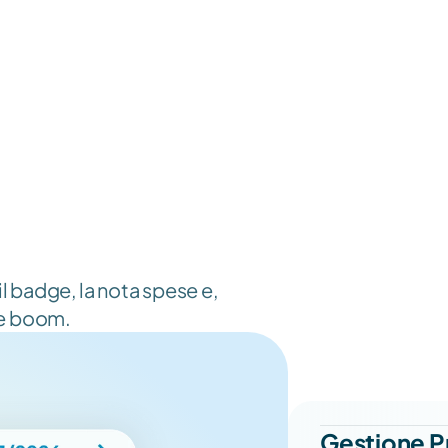
Più di 4.000 aziende hanno scelto 
l badge, la nota spese e, 
are boom.
Gestione P