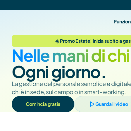
Funzion
☀️ Promo Estate! Inizia subito a ges
Nelle mani di chi
Ogni giorno.
La gestione del personale semplice e digitale
chi è in sede, sul campo o in smart-working.
Comincia gratis
Guarda il video