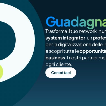
Guadagna 
system integrator
, un 
profe
per la digitalizzazione delle 
e scopri tutte le 
opportunità 
business
. I nostri partner 
ogni cliente.
Contattaci