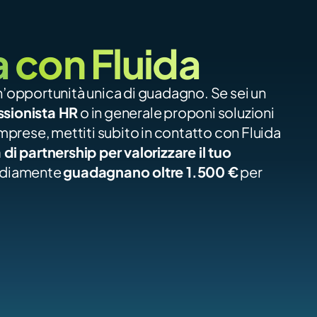
con Fluida
Trasforma il tuo network in un’opportunità unica di guadagno. Se sei un 
ssionista HR
 o in generale proponi soluzioni 
imprese, mettiti subito in contatto con Fluida 
di partnership per valorizzare il tuo 
mediamente 
guadagnano oltre 1.500 €
 per 