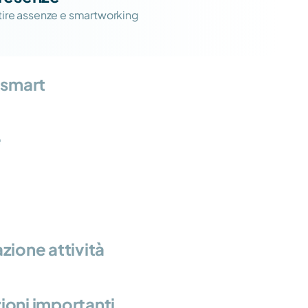
stire assenze e smartworking
 smart
e
zione attività
oni importanti