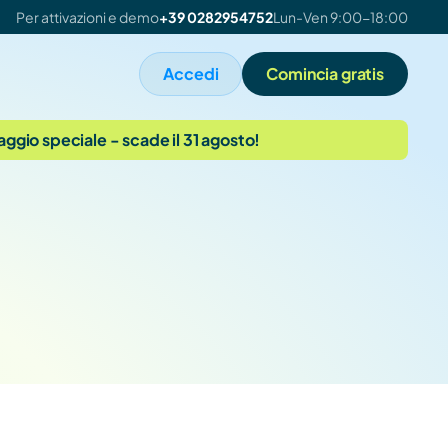
Per attivazioni e demo
+39 0282954752
Lun-Ven 9:00-18:00
Accedi
Comincia gratis
taggio speciale - scade il 31 agosto!