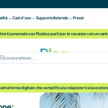
alità
Casi d'uso
Supporto
A
zienda
Prezzi
tire il personale con Fluida e parti per le vacanze con un van
Blog
Cerca un articolo...
 piattaforma digitale che semplifica la relazione tra lavorator
one: 