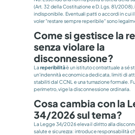
(Art. 32 della Costituzione e D.Lgs. 81/2008), il
indisponibile. Eventuali patti o accordi in cui i
voler "restare sempre reperibile" sono legalme
Come si gestisce la re
senza violare la
disconnessione?
La
reperibilità
è un istituto contrattuale a sé 
un'indennità economica dedicata, limiti di att
stabiliti dal CCNL e una turnazione formale. F
perimetro, vige la disconnessione ordinaria.
Cosa cambia con la 
34/2026 sul tema?
La Legge 34/2026 eleva il diritto alla disconn
salute e sicurezza: introduce responsabilità