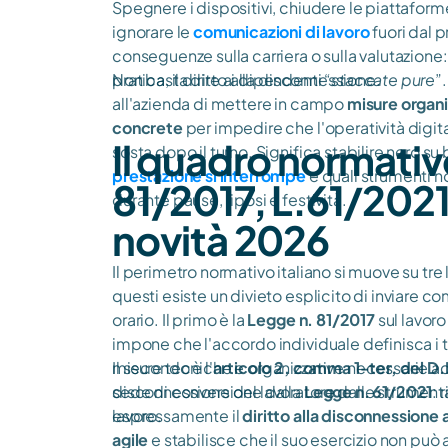
Spegnere i dispositivi, chiudere le piattafor
ignorare le
comunicazioni di lavoro
fuori dal p
conseguenze sulla carriera o sulla valutazione:
pratica, il diritto alla disconnessione.
Non basta dire ai dipendenti “
staccate pure
”
all'azienda di mettere in campo
misure organi
concrete
per impedire che l'operatività digi
Il quadro normativ
sosta dopo il turno. Significa stabilire nero s
prestazione si interrompe
e quali strumenti n
81/2017, L.61/2021 
durante pause, riposi e festività.
novità 2026
Il perimetro normativo italiano si muove su tre l
questi esiste un divieto esplicito di inviare co
orario. Il primo è la
Legge n. 81/2017
sul lavoro 
impone che l'accordo individuale definisca i t
misure tecniche e organizzative necessarie ad
Il secondo è l'
articolo 2, comma 1-ter, del D
disconnessione del lavoratore dalle strument
sede di conversione dalla
Legge n. 61/2021
: 
lavoro.
espressamente il
diritto alla disconnessione a
agile
e stabilisce che il suo esercizio non può 