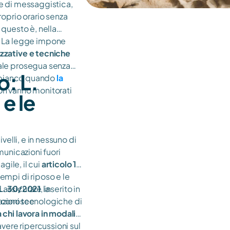
me di messaggistica,
roprio orario senza
 questo è, nella
. La legge impone
zzative e tecniche
tale prosegua senza
o: L.
u bianco quando
la
on vanno monitorati
e le
ivelli, e in nessuno di
municazioni fuori
agile, il cui
articolo 19
empi di riposo e le
 assicurare la
.L. 30/2021
, inserito in
azioni tecnologiche di
riconosce
 chi lavora in modalità
avere ripercussioni sul