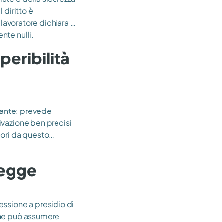
 diritto è
l lavoratore dichiara di
nte nulli.
peribilità
stante: prevede
ivazione ben precisi
uori da questo
Legge
essione a presidio di
 che può assumere