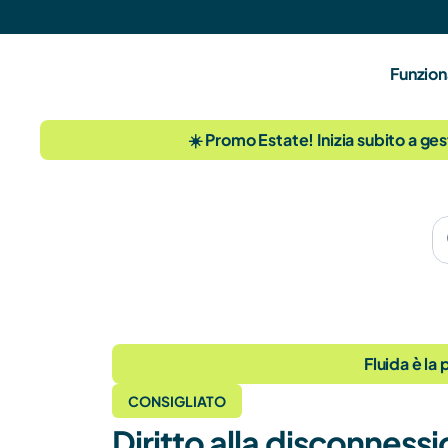
Funzion
☀️ Promo Estate! Inizia subito a ges
Fluida è la
CONSIGLIATO
Diritto alla disconnessi