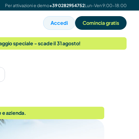
Per attivazioni e demo
+39 0282954752
Lun-Ven 9:00-18:00
Accedi
Comincia gratis
taggio speciale - scade il 31 agosto!
e e azienda.