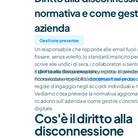
normativa e come gestir
azienda
Gestione presenze
Un responsabile che risponde alle email fuori o
fissare, senza volerlo, lo standard implicito per 
scrive alle undici di sera, i collaboratori si sen
rispondere. Senza una policy scritta, è quest
Il
diritto alla disconnession
e impone di render
normalizza la reperibilità continua in azienda.
finora restava implicito:
documentare proce
regole d'ingaggio negli accordi individuali e n
Vediamo cosa prevede la normativa aggiornata
ricadono sull'azienda e come gestire concre
digitale.
Cos'è il diritto alla
disconnessione