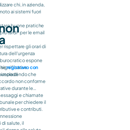
i.
izzare chi, in azienda,
moto ai sistemi fuori
 non
tare buone pratiche
più tardi" per le email
la
r rispettare gli orari di
tura dell'urgenza
o burocratico espone
.
significative.
che
registrano con
ausola di
, impedendo che
'accordo non conforme
ative durante le
messaggi e chiamate
ibunale per chiedere il
ributive e contributi.
onnessione
i salute, il
il danno alla salute,