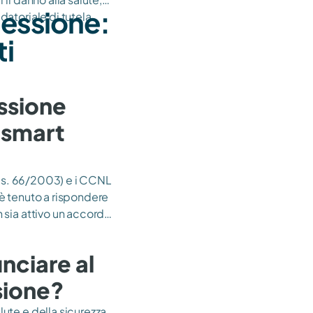
nessione:
datoriale di tutela
i
essione
o smart
.Lgs. 66/2003) e i CCNL
 è tenuto a rispondere
 sia attivo un accordo
nciare al
ssione?
ute e della sicurezza