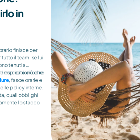
lo in 
rario finisce per
tutto il team: se lui
tono tenuti a
o il meccanismo che
e esplicito ciò che
dure
, fasce orarie e
elle policy interne.
, quali obblighi
tamente lo stacco