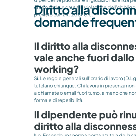
Diritto alla discon
chiamando in causa la violazione dell'obbligo 
previsto dall'art. 2087 c.c.
domande frequent
Il diritto alla disconn
vale anche fuori dall
working?
Sì. Le regole generali sull'orario di lavoro (D
tutelano chiunque. Chi lavora in presenza non
a chiamate o email fuori turno, a meno che non
formale di reperibilità.
Il dipendente può rinu
diritto alla disconne
No. Essendo una norma posta a tutela della sal