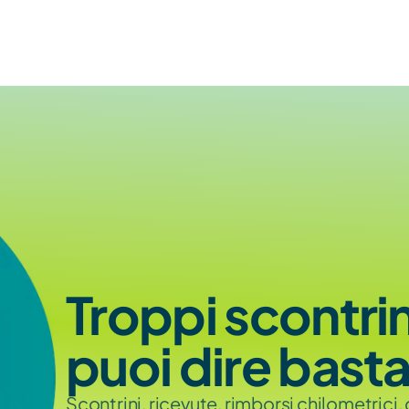
Troppi scontrin
puoi dire basta
Scontrini, ricevute, rimborsi chilometrici,