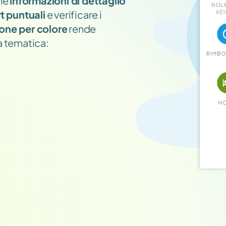
ne 
informazioni di dettaglio
t puntuali
 e verificare i 
ione per colore
 rende 
a tematica: