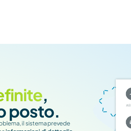
finite
, 
uo posto.
roblema, il sistema prevede 