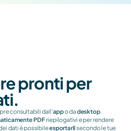
e pronti per 
ti.
re consultabili dall’
app
 o da 
desktop
. 
maticamente PDF
 riepilogativi e per rendere 
ei dati è possibile 
esportarli
 secondo le tue 