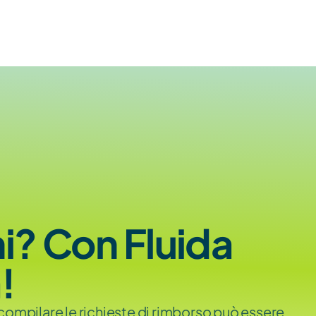
i? Con Fluida 
!
 compilare le richieste di rimborso può essere 