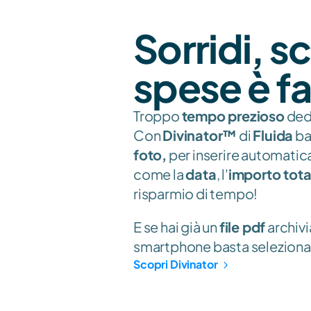
Sorridi, sc
spese è fa
Troppo 
tempo prezioso
 ded
Con 
Divinator™
 di 
Fluida
 b
foto,
 per inserire automatica
come la 
data
, l'
importo total
risparmio di tempo!
E se hai già un 
file pdf
 archivi
smartphone basta selezionarl
Scopri Divinator