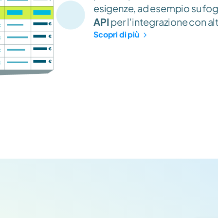
esigenze, ad esempio su fog
API
 per l'integrazione con alt
Scopri di più