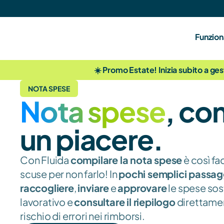
Funzion
☀️ Promo Estate! Inizia subito a ges
NOTA SPESE
Nota spese
, com
un piacere.
Con Fluida 
compilare la nota spese
 è così fa
scuse per non farlo! In 
pochi semplici passag
raccogliere
, 
inviare
 e 
approvare
 le spese sos
lavorativo e 
consultare il riepilogo
 direttamen
rischio di errori nei rimborsi.