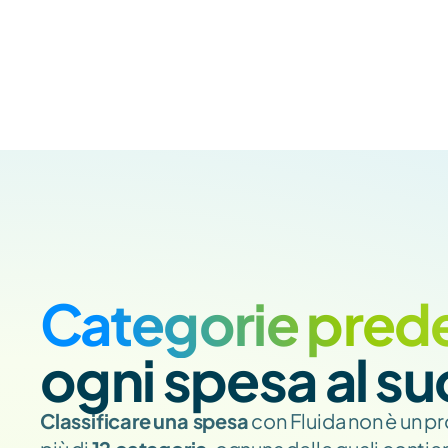
Categorie prede
ogni spesa al s
Classificare
una spesa
 con Fluida non è un p