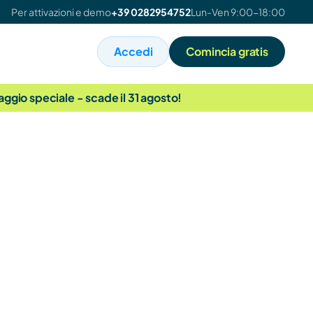
Per attivazioni e demo
+39 0282954752
Lun-Ven 9:00-18:00
Accedi
Comincia gratis
taggio speciale - scade il 31 agosto!