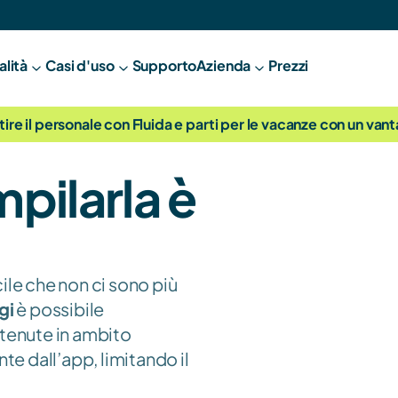
alità
Casi d'uso
Supporto
A
zienda
Prezzi
tire il personale con Fluida e parti per le vacanze con un van
pilarla è 
cile che non ci sono più 
gi
 è possibile 
tenute in ambito 
te dall’app, limitando il 