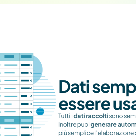
Dati sempr
essere usa
Tutti i 
dati raccolti
 sono semp
Inoltre puoi 
generare auto
più semplice l’elaborazione d