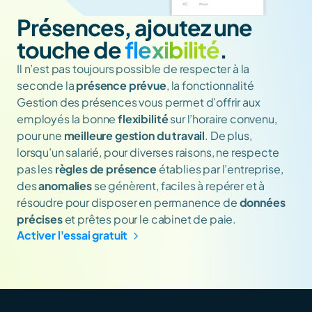
Présences, ajoutez une 
touche de 
flexibilité
.
Il n’est pas toujours possible de respecter à la 
seconde la 
présence prévue
, la fonctionnalité 
Gestion des présences vous permet d’offrir aux 
employés la bonne 
flexibilité
 sur l’horaire convenu, 
pour une 
meilleure gestion du travail
. De plus, 
lorsqu’un salarié, pour diverses raisons, ne respecte 
pas les 
règles de présence
 établies par l’entreprise, 
des 
anomalies
 se génèrent, faciles à repérer et à 
résoudre pour disposer en permanence de 
données 
précises 
et prêtes pour le cabinet de paie. 
Activer l'essai gratuit