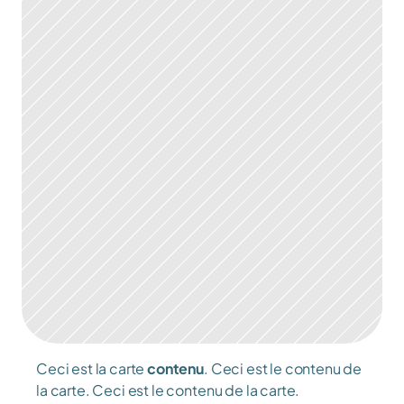
Ceci est la carte 
contenu
. Ceci est le contenu de 
C
la carte. Ceci est le contenu de la carte.
l