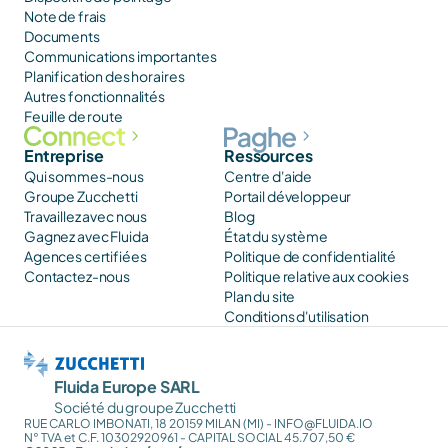
Note de frais
Documents
Communications importantes
Planification des horaires
Autres fonctionnalités
Feuille de route
Entreprise
Ressources
Qui sommes-nous
Centre d'aide
Groupe Zucchetti
Portail développeur
Travaillez avec nous
Blog
Gagnez avec Fluida
État du système
Agences certifiées
Politique de confidentialité
Contactez-nous
Politique relative aux cookies
Plan du site
Conditions d'utilisation
Fluida Europe SARL
Société du groupe Zucchetti
RUE CARLO IMBONATI, 18 20159 MILAN (MI) - INFO@FLUIDA.IO
N° TVA et C.F. 10302920961 - CAPITAL SOCIAL 45.707,50 €