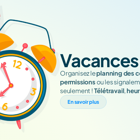
Vacances
Organisez le 
planning des c
permissions 
ou les signalem
seulement ! 
Télétravail
, 
heur
En savoir plus