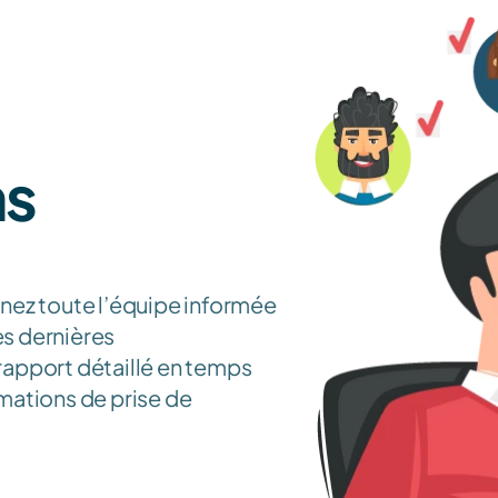
s 
nez toute l’équipe informée 
es dernières 
apport détaillé en temps 
rmations de prise de 