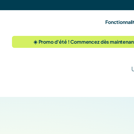
Fonctionnali
☀️ Promo d'été ! Commencez dès maintenant à 
U