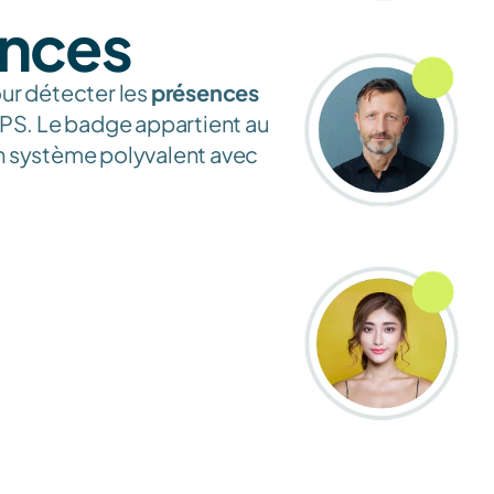
ences
ur détecter les 
présences 
PS. Le badge appartient au 
n système polyvalent avec 