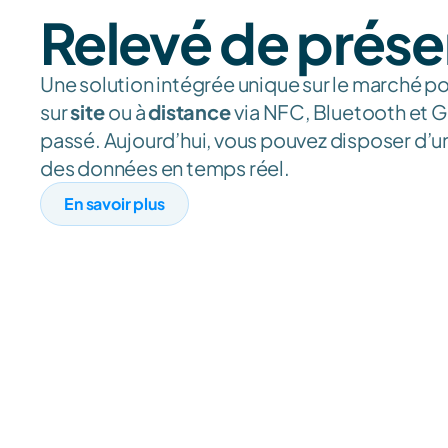
Relevé de prés
Une solution intégrée unique sur le marché po
sur 
site 
ou à 
distance 
via NFC, Bluetooth et G
passé. Aujourd’hui, vous pouvez disposer d’u
des données en temps réel.
En savoir plus