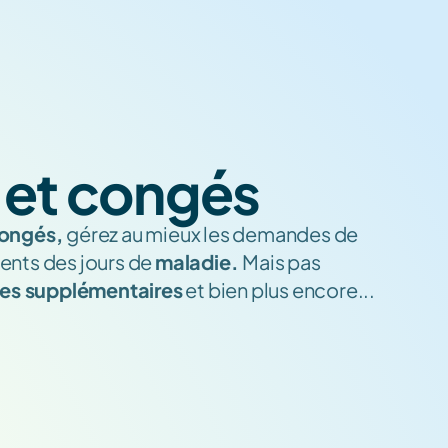
 et congés
ongés, 
gérez au mieux les demandes de 
ents des jours de 
maladie. 
Mais pas 
es supplémentaires
 et bien plus encore...