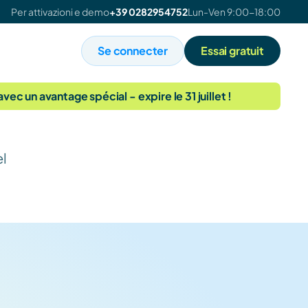
Per attivazioni e demo
+39 0282954752
Lun-Ven 9:00-18:00
Se connecter
Essai gratuit
 un avantage spécial - expire le 31 juillet !
el