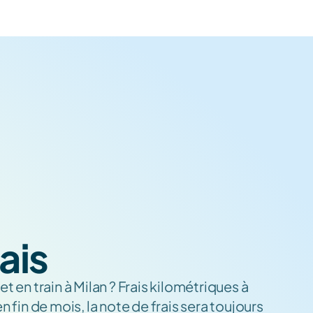
ais
et en train à Milan ? Frais kilométriques à 
n fin de mois, la note de frais sera toujours 