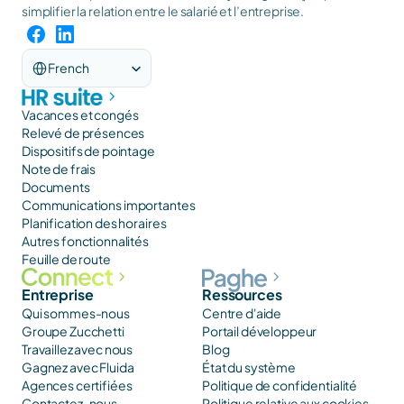
simplifier la relation entre le salarié et l’entreprise.
Select Language
French
Vacances et congés
Relevé de présences
Dispositifs de pointage
Note de frais
Documents
Communications importantes
Planification des horaires
Autres fonctionnalités
Feuille de route
Entreprise
Ressources
Qui sommes-nous
Centre d'aide
Groupe Zucchetti
Portail développeur
Travaillez avec nous
Blog
Gagnez avec Fluida
État du système
Agences certifiées
Politique de confidentialité
Contactez-nous
Politique relative aux cookies