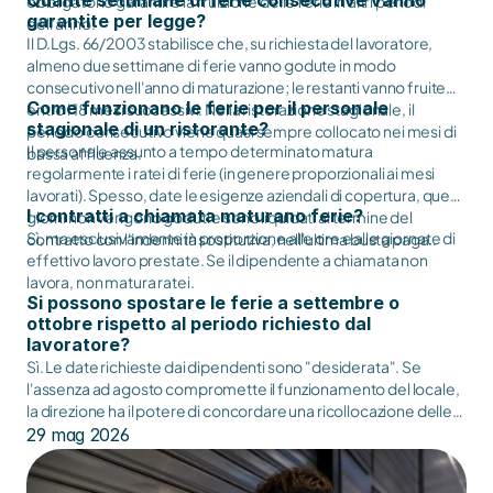
Quante settimane di ferie consecutive vanno
obbligatorio garantire la fruizione delle ferie in altri periodi
garantite per legge?
dell'anno.
Il D.Lgs. 66/2003 stabilisce che, su richiesta del lavoratore,
almeno due settimane di ferie vanno godute in modo
consecutivo nell'anno di maturazione; le restanti vanno fruite
Come funzionano le ferie per il personale
entro i 18 mesi successivi. Nella ristorazione stagionale, il
stagionale di un ristorante?
periodo consecutivo viene quasi sempre collocato nei mesi di
Il personale assunto a tempo determinato matura
bassa affluenza.
regolarmente i ratei di ferie (in genere proporzionali ai mesi
lavorati). Spesso, date le esigenze aziendali di copertura, questi
I contratti a chiamata maturano ferie?
giorni non vengono goduti e sono liquidati al termine del
Sì, ma esclusivamente in proporzione alle ore e alle giornate di
contratto con l'indennità sostitutiva, nell'ultima busta paga..
effettivo lavoro prestate. Se il dipendente a chiamata non
lavora, non matura ratei.
Si possono spostare le ferie a settembre o
ottobre rispetto al periodo richiesto dal
lavoratore?
Sì. Le date richieste dai dipendenti sono "desiderata". Se
l'assenza ad agosto compromette il funzionamento del locale,
la direzione ha il potere di concordare una ricollocazione delle
ferie in autunno, motivando la decisione con criteri di oggettiva
29 mag 2026
necessità operativa.