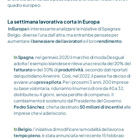
quadro europeo.
La settimana lavorativa corta in Europa
In Europa
 è interessante analizzare le iniziative di Spagna e 
Belgio, diverse l’una dall’altra, ma entrambe pensate per 
aumentare il 
benessere dei lavoratori
 e il loro 
rendimento
.
In Spagna
, nel gennaio 2020 il marchio di moda 
Desigual
adotta l’esempio islandese e rileva una crescita del 20% del 
fatturato
 e del 30% di 
produttività
, secondo dati riportati 
dal quotidiano 
Avvenire
. Così, nel 2022, il paese ha deciso di 
avviare una 
prova pilota
. Per i prossimi 3 anni, 200 imprese 
su base volontaria, ridurranno il numero di ore da 40 a 32, 
distribuite su 4 giorni, senza perdite di compenso. Il 
cambiamento è sostenuto dal Presidente del Governo 
Pedro Sánchez
, che ha destinato 
50 milioni di incentivi
 alle 
imprese che vi aderiscono. 
In Belgio
, l’iniziativa di modificare la modalità del lavoro a 
tempo pieno
, è stata annunciata nel recente 15 febbraio 