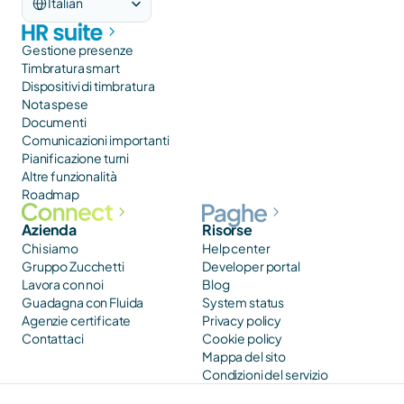
Italian
Gestione presenze
Timbratura smart
Dispositivi di timbratura
Nota spese
Documenti
Comunicazioni importanti
Pianificazione turni
Altre funzionalità
Roadmap
Azienda
Risorse
Chi siamo
Help center
Gruppo Zucchetti
Developer portal
Lavora con noi
Blog
Guadagna con Fluida
System status
Agenzie certificate
Privacy policy
Contattaci
Cookie policy
Mappa del sito
Condizioni del servizio