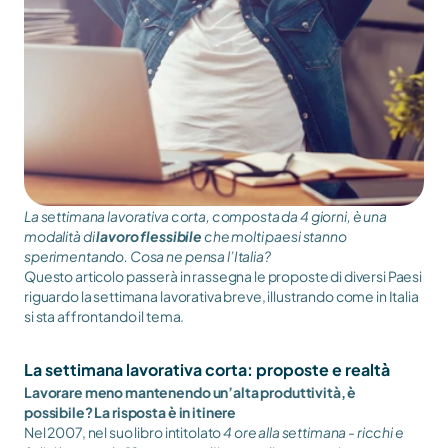
La settimana lavorativa corta, composta da 4 giorni, è una 
modalità di 
lavoro flessibile
 che molti paesi stanno 
sperimentando. Cosa ne pensa l’Italia?
Questo articolo passerà in rassegna le proposte di diversi Paesi 
riguardo la settimana lavorativa breve, illustrando come in Italia 
si sta affrontando il tema.  
La settimana lavorativa corta: proposte e realtà
Lavorare meno mantenendo un’alta produttività, è 
possibile? La risposta è in itinere
Nel 2007, nel suo libro intitolato 
4 ore alla settimana - ricchi e 