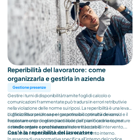
Reperibilità del lavoratore: come 
organizzarla e gestirla in azienda
Gestione presenze
Gestire i turni di disponibilità tramite fogli di calcolo o
comunicazioni frammentate può tradursi in errori retributivi e
nella violazione delle norme sui riposi. La reperibilità è una leva
organizzativa preziosa per garantire la continuità dei servizi e il
L'ufficio Risorse Umane e i responsabili operativi devono
funzionamento degli impianti fuori dall'orario ordinario, ma
impostare un processo tracciabile per pianificare le coperture
richiede regole e procedure chiare e tracciabili.
e
rendicontare con chiarezza
indennità e ore di intervento,
Cos'è la reperibilità del lavoratore
riducendo il rischio di sanzioni e di malcontento interno.
In assenza di una normativa specifica all'interno del codice