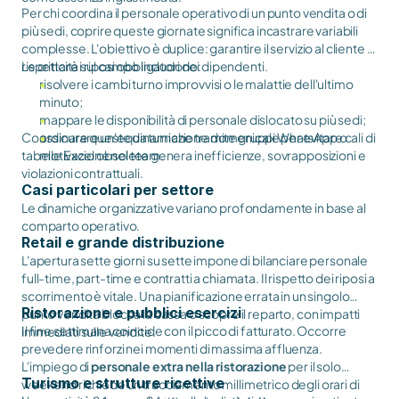
Per chi coordina il personale operativo di un punto vendita o di
più sedi, coprire queste giornate significa incastrare variabili
complesse. L'obiettivo è duplice: garantire il servizio al cliente e
rispettare i riposi obbligatori dei dipendenti.
Le criticità sul campo includono:
risolvere i cambi turno improvvisi o le malattie dell'ultimo
minuto;
mappare le disponibilità di personale dislocato su più sedi;
Coordinare queste dinamiche tramite gruppi WhatsApp o
assicurare un'equa turnazione domenicale per evitare cali di
tabelle Excel obsolete genera inefficienze, sovrapposizioni e
motivazione nel team.
violazioni contrattuali.
Casi particolari per settore
Le dinamiche organizzative variano profondamente in base al
comparto operativo.
Retail e grande distribuzione
L'apertura sette giorni su sette impone di bilanciare personale
full-time, part-time e contratti a chiamata. Il rispetto dei riposi a
scorrimento è vitale. Una pianificazione errata in un singolo
Ristorazione e pubblici esercizi
punto vendita blocca la cassa o scopre il reparto, con impatti
Il fine settimana coincide con il picco di fatturato. Occorre
immediati sulle vendite.
prevedere rinforzi nei momenti di massima affluenza.
L'impiego di
personale extra nella ristorazione
per il solo
Turismo e strutture ricettive
weekend richiede un tracciamento millimetrico degli orari di