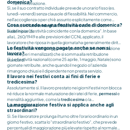
domenica?
l'amministrazione.
Sì, se il suo contratto individuale prevede un orario fisso (es.
lunedì-venerdì) senza clausole di flessibilità. Nel commercio,
nell'accoglienza o per chi è assunto esplicitamente come
Cosa succede se una festività cade di domenica?
turnista, il
rifiuto senza giustificato motivo
costituisce
Si definisce "festività coincidente con la domenica". In base
inadempienza.
alla L. 260/1949 e alle previsioni del CCNL applicato, il
lavoratore che riposa in quella giornata ha generalmente diritto
Le festività vengono pagate anche se non si
a una quota retributiva aggiuntiva (pari a 1/26 della retribuzione
lavora?
mensile per i mensilizzati) che si somma alla retribuzione
Sì. Le festività nazionali (come 25 aprile, 1 maggio, Natale) sono
standard.
giornate retribuite, anche quando il negozio o l'azienda
rimangono chiusi e il dipendente non presta servizio.
Il lavoro nei festivi conta ai fini di ferie e
tredicesima?
Assolutamente sì. Il lavoro prestato nei giorni festivi non blocca
né riduce la normale maturazione dei ratei di ferie,
permessi
e
mensilità aggiuntive, come la
tredicesima
o la
La maggiorazione festiva si applica anche agli
quattordicesima.
straordinari?
Sì. Se il lavoratore prolunga il turno oltre l'orario ordinario in un
giorno festivo, scatta lo "straordinario festivo", che prevede
percentuali di maggiorazione più elevate rispetto al normale