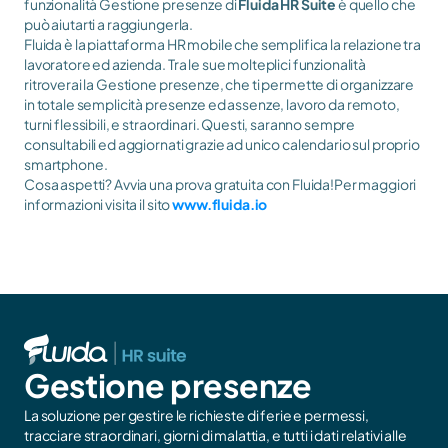
funzionalità Gestione presenze di 
Fluida
HR Suite
 è quello che 
può aiutarti a raggiungerla.
Fluida è la piattaforma HR mobile che semplifica la relazione tra 
lavoratore ed azienda. Tra le sue molteplici funzionalità 
ritroverai la Gestione presenze, che ti permette di organizzare 
in totale semplicità presenze ed assenze, lavoro da remoto, 
turni flessibili, e straordinari. Questi, saranno sempre 
consultabili ed aggiornati grazie ad unico calendario sul proprio 
smartphone.
Cosa aspetti? Avvia una prova gratuita con Fluida!
Per maggiori 
informazioni visita il sito 
www.fluida.io
Gestione presenze
La soluzione per gestire le richieste di ferie e permessi, 
tracciare straordinari, giorni di malattia, e tutti i dati relativi alle 