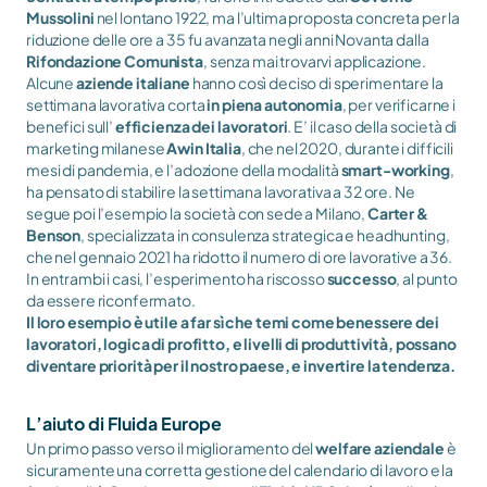
Mussolini
 nel lontano 1922, ma l’ultima proposta concreta per la 
riduzione delle ore a 35 fu avanzata negli anni Novanta dalla 
Rifondazione Comunista
, senza mai trovarvi applicazione. 
Alcune 
aziende italiane
 hanno così deciso di sperimentare la 
settimana lavorativa corta 
in piena autonomia
, per verificarne i 
benefici sull’ 
efficienza dei lavoratori
. E’ il caso della società di 
marketing milanese 
Awin Italia
, che nel 2020, durante i difficili 
mesi di pandemia, e l’adozione della modalità 
smart-working
, 
ha pensato di stabilire la settimana lavorativa a 32 ore. Ne 
segue poi l’esempio la società con sede a Milano, 
Carter & 
Benson
, specializzata in consulenza strategica e headhunting, 
che nel gennaio 2021 ha ridotto il numero di ore lavorative a 36. 
In entrambi i casi, l’esperimento ha riscosso 
successo
, al punto 
da essere riconfermato.  
Il loro esempio è utile a far sì che temi come benessere dei 
lavoratori, logica di profitto, e livelli di produttività, possano 
diventare priorità per il nostro paese, e invertire la tendenza.
L’aiuto di Fluida Europe 
Un primo passo verso il miglioramento del 
welfare aziendale
 è 
sicuramente una corretta gestione del calendario di lavoro e la 