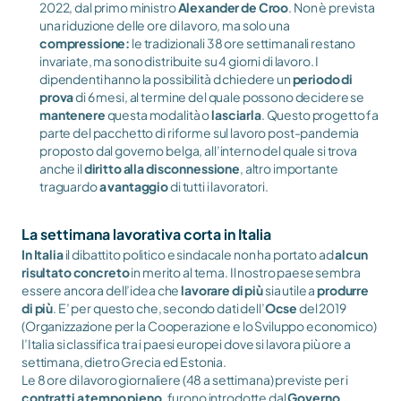
2022, dal primo ministro 
Alexander de Croo
. Non è prevista 
una riduzione delle ore di lavoro, ma solo una 
compressione:
 le tradizionali 38 ore settimanali restano 
invariate, ma sono distribuite su 4 giorni di lavoro. I 
dipendenti hanno la possibilità d chiedere un 
periodo di 
prova
 di 6 mesi, al termine del quale possono decidere se 
mantenere
 questa modalità o 
lasciarla
. Questo progetto fa 
parte del pacchetto di riforme sul lavoro post-pandemia 
proposto dal governo belga, all’interno del quale si trova 
anche il 
diritto alla disconnessione
, altro importante 
traguardo 
a vantaggio 
di tutti i lavoratori.
La settimana lavorativa corta in Italia 
In Italia
 il dibattito politico e sindacale non ha portato ad 
alcun 
risultato concreto
 in merito al tema. Il nostro paese sembra 
essere ancora dell’idea che 
lavorare di più
 sia utile a 
produrre 
di più
. E’ per questo che, secondo dati dell’
Ocse
 del 2019 
(Organizzazione per la Cooperazione e lo Sviluppo economico) 
l’Italia si classifica tra i paesi europei dove si lavora più ore a 
settimana, dietro Grecia ed Estonia. 
Le 8 ore di lavoro giornaliere (48 a settimana) previste per i 
contratti a tempo pieno
, furono introdotte dal 
Governo 