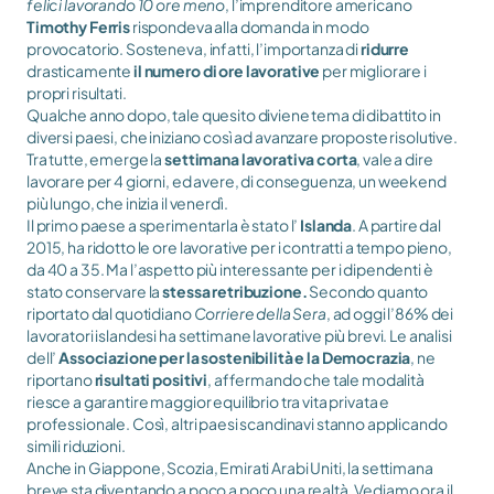
felici lavorando 10 ore meno
, l’imprenditore americano 
Timothy Ferris
 rispondeva alla domanda in modo 
provocatorio. Sosteneva, infatti, l’importanza di 
ridurre
drasticamente 
il numero di ore
lavorative
 per migliorare i 
propri risultati.
Qualche anno dopo, tale quesito diviene tema di dibattito in 
diversi paesi, che iniziano così ad avanzare proposte risolutive. 
Tra tutte, emerge la 
settimana lavorativa corta
, vale a dire 
lavorare per 4 giorni, ed avere, di conseguenza, un weekend 
più lungo, che inizia il venerdì.
Il primo paese a sperimentarla è stato l’ 
Islanda
. A partire dal 
2015, ha ridotto le ore lavorative per i contratti a tempo pieno, 
da 40 a 35. Ma l’aspetto più interessante per i dipendenti è 
stato conservare la 
stessa retribuzione.
 Secondo quanto 
riportato dal quotidiano 
Corriere della Sera
, ad oggi l’86% dei 
lavoratori islandesi ha settimane lavorative più brevi. Le analisi 
dell’
 Associazione per la sostenibilità e la Democrazia
, ne 
riportano 
risultati positivi
, affermando che tale modalità 
riesce a garantire maggior equilibrio tra vita privata e 
professionale. Così, altri paesi scandinavi stanno applicando 
simili riduzioni.
Anche in Giappone, Scozia, Emirati Arabi Uniti, la settimana 
breve sta diventando a poco a poco una realtà. Vediamo ora il 