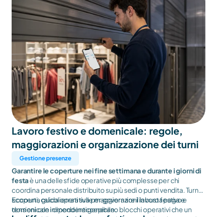
Lavoro festivo e domenicale: regole, 
maggiorazioni e organizzazione dei turni
Gestione presenze
Garantire le coperture nei fine settimana e durante i giorni di
festa
è una delle sfide operative più complesse per chi
coordina personale distribuito su più sedi o punti vendita. Turni
scoperti, calcoli errati sulle maggiorazioni in busta paga e
Ecco una guida operativa per governare il lavoro festivo e
tensioni con i dipendenti generano blocchi operativi che un
domenicale in modo ineccepibile.