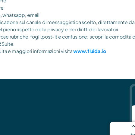
ome
re
, whatsapp, email 
icazione sul canale di messaggistica scelto, direttamente dall
el pieno rispetto della privacy e dei diritti dei lavoratori.
 rubriche, fogli,post-it e confusione: scopri la comodità del
R Suite.
ita e maggiori informazioni visita 
www.fluida.io