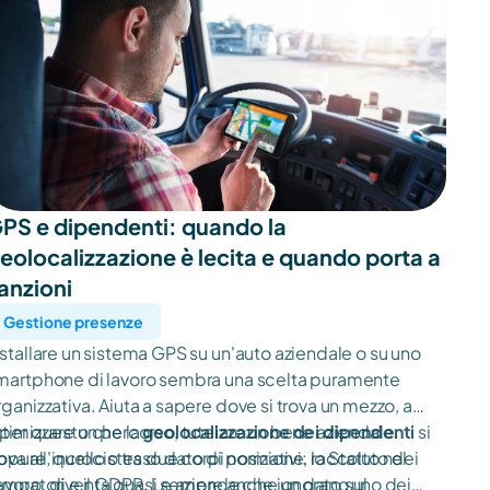
PS e dipendenti: quando la 
eolocalizzazione è lecita e quando porta a 
anzioni
Gestione presenze
nstallare un sistema GPS su un'auto aziendale o su uno
martphone di lavoro sembra una scelta puramente
rganizzativa. Aiuta a sapere dove si trova un mezzo, a
ttimizzare un percorso, tutelare un bene aziendale.
 per questo che la
geolocalizzazione dei dipendenti
si
ppure, quello stesso dato di posizione, raccolto nel
rova all'incrocio tra due corpi normativi: lo Statuto dei
empo, diventa quasi sempre anche un dato sul
avoratori e il GDPR. Le aziende che ignorano uno dei