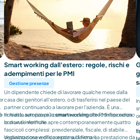
Smart working dall'estero: regole, rischi e 
G
adempimenti per le PMI
g
s
Gestione presenze
Un dipendente chiede di lavorare qualche mese dalla
er
casa dei genitori all'estero, o di trasferirsi nel paese del
I
ri
partner continuando a lavorare per l'azienda. È una
s
è
to
richiesta sempre più comune a cui molte PMI rispondono
In realtà, autorizzare lo
smart working
oltreconfine senza
o
con un sì informale.
le dovute verifiche apre contemporaneamente quattro
o
È
fascicoli complessi: previdenziale, fiscale, di stabile
E
t
organizzazione e di sicurezza sul lavoro. La prestazione da
Vediamo cosa verificare prima di firmare
t
L