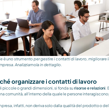
le è uno strumento per gestire i contatti di lavoro, migliorare
’impresa. Analizziamola in dettaglio.
hé organizzare i contatti di lavoro
i piccole o grandi dimensioni, si fonda su 
risorse e relazioni
. 
na comunità, all’interno della quale le persone interagiscono 
presa, infatti, non deriva solo dalla qualità del prodotto o delle