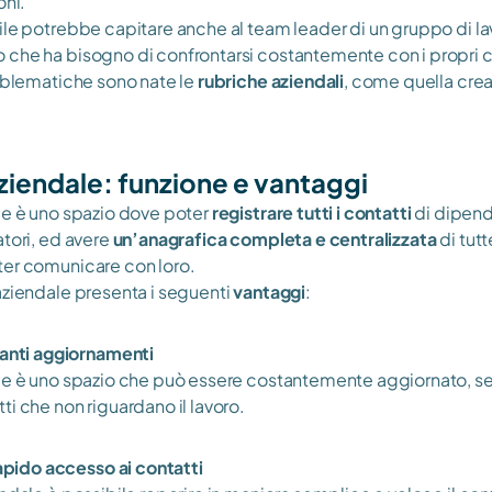
oni.
ile potrebbe capitare anche al team leader di un gruppo di lav
che ha bisogno di confrontarsi costantemente con i propri c
roblematiche sono nate le 
rubriche aziendali
, come quella crea
aziendale: funzione e vantaggi
le è uno spazio dove poter 
registrare tutti i contatti
 di dipende
tori, ed avere 
un’anagrafica completa e centralizzata
 di tut
ter comunicare con loro.
aziendale presenta i seguenti 
vantaggi
:
anti aggiornamenti
le è uno spazio che può essere costantemente aggiornato, sen
i che non riguardano il lavoro. 
apido accesso ai contatti