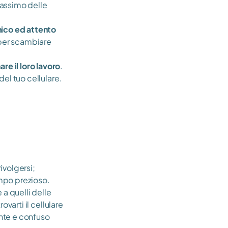
massimo delle 
ico ed attento 
 per scambiare 
re il loro lavoro
. 
del tuo cellulare. 
rivolgersi;
empo prezioso.
 a quelli delle 
trovarti il cellulare 
nte e confuso 