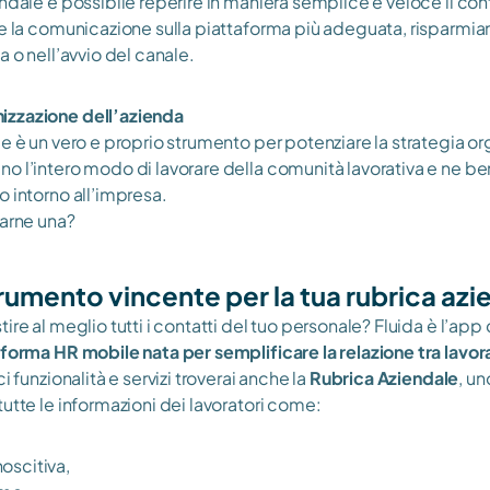
ndale è possibile reperire in maniera semplice e veloce il conta
re la comunicazione sulla piattaforma più adeguata, risparmian
a o nell’avvio del canale. 
nizzazione dell’azienda
e è un vero e proprio strumento per potenziare la strategia org
o l’intero modo di lavorare della comunità lavorativa e ne bene
o intorno all’impresa.
varne una?
trumento vincente per la tua rubrica azi
ire al meglio tutti i contatti del tuo personale? Fluida è l’app 
aforma HR mobile nata per semplificare la relazione tra lavo
i funzionalità e servizi troverai anche la 
Rubrica Aziendale
, un
utte le informazioni dei lavoratori come: 
oscitiva, 