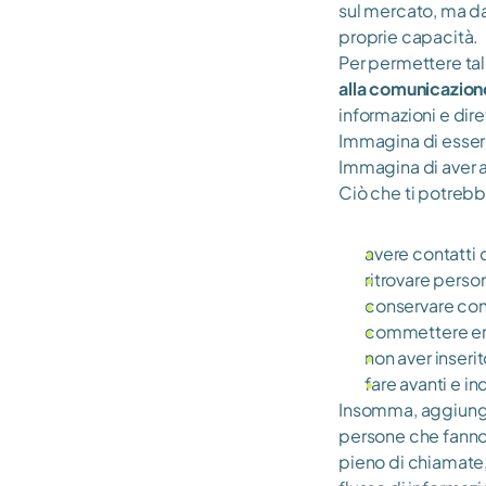
sul mercato, ma dal
proprie capacità.
Per permettere tal
alla comunicazion
informazioni e dire
Immagina di essere 
Immagina di aver agg
Ciò che ti potrebb
avere contatti 
ritrovare perso
conservare cont
commettere erro
non aver inserit
fare avanti e i
Insomma, aggiungere
persone che fanno p
pieno di chiamate,