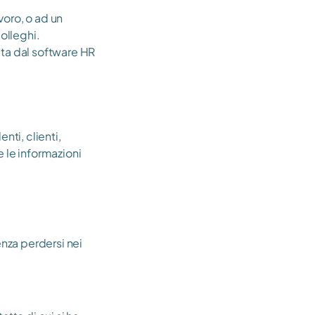
oro, o ad un 
olleghi.
ta dal software HR 
nti, clienti, 
te le informazioni 
za perdersi nei 