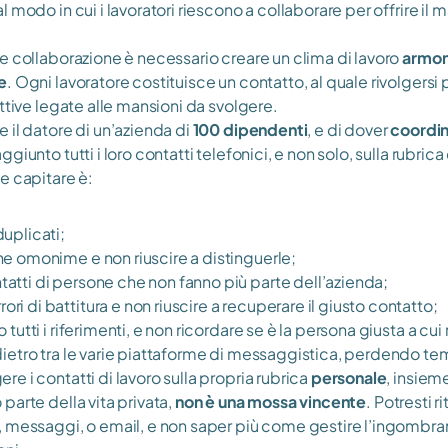
 modo in cui i lavoratori riescono a collaborare per offrire il 
e collaborazione è necessario creare un clima di lavoro 
armon
e
. Ogni lavoratore costituisce un contatto, al quale rivolgersi
ttive legate alle mansioni da svolgere.
il datore di un’azienda di 
100 dipendenti
, e di dover 
coordina
iunto tutti i loro contatti telefonici, e non solo, sulla rubrica 
e capitare è:
duplicati;
ne omonime e non riuscire a distinguerle;
atti di persone che non fanno più parte dell’azienda;
ri di battitura e non riuscire a recuperare il giusto contatto;
o tutti i riferimenti, e non ricordare se è la persona giusta a cui 
ndietro tra le varie piattaforme di messaggistica, perdendo t
 i contatti di lavoro sulla propria rubrica 
personale
, insieme
arte della vita privata, 
non è una mossa vincente
. Potresti ri
 messaggi, o email, e non saper più come gestire l’ingombra