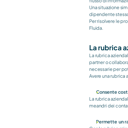
flusso di informazi
Una situazione sim
dipendente stesso 
Per risolvere le p
Fluida. 
La rubrica 
La rubrica azienda
partner o collabora
necessarie per po
Avere una rubrica 
Consente cost
La rubrica azienda
meandri dei contatt
Permette  un r