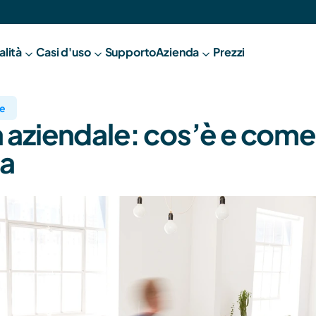
alità
Casi d'uso
Supporto
A
zienda
Prezzi
ze
 aziendale: cos’è e come 
na