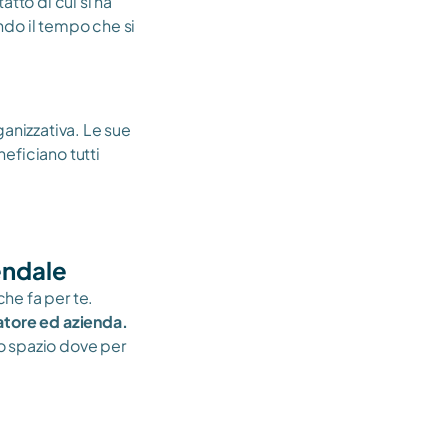
tto di cui si ha 
do il tempo che si 
anizzativa. Le sue 
ficiano tutti 
endale
che fa per te.
ratore ed azienda.
o spazio dove per 