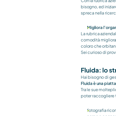
Con la rubrica azie
bisogno, ed inizia
spreca nella ricerc
Migliora l’orga
La rubrica aziendal
comodità miglioran
coloro che orbitan
Sei curioso di pro
Fluida: lo s
Hai bisogno di gest
Fluida è una piatt
Tra le sue molteplic
poter raccogliere t
fotografia ricon