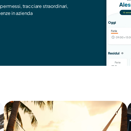
 permessi, tracciare straordinari, 
resenze in azienda