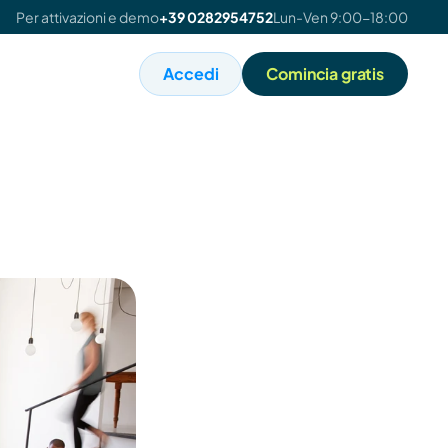
Per attivazioni e demo
+39 0282954752
Lun-Ven 9:00-18:00
Accedi
Comincia gratis