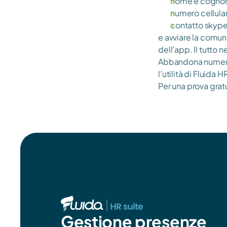
nome e cogn
numero cellula
contatto skype
e avviare la comun
dell’app. Il tutto n
Abbandona numerose
l’utilità di Fluida H
Per una prova gratu
Gestione presenze