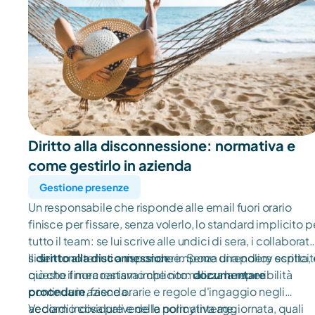
Diritto alla disconnessione: normativa e 
come gestirlo in azienda
Gestione presenze
Un responsabile che risponde alle email fuori orario
finisce per fissare, senza volerlo, lo standard implicito p
tutto il team: se lui scrive alle undici di sera, i collaborato
si sentono tenuti a rispondere. Senza una policy scritta, 
Il
diritto alla disconnession
e impone di rendere esplici
questo il meccanismo che normalizza la reperibilità
ciò che finora restava implicito:
documentare
continua in azienda.
procedure
, fasce orarie e regole d'ingaggio negli
accordi individuali e nelle policy interne.
Vediamo cosa prevede la normativa aggiornata, quali