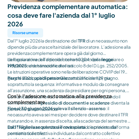
Previdenza complementare automatica: 
cosa deve fare l'azienda dal 1° luglio 
2026
Risorse umane
Dal 1° luglio 2026 la destinazione del
TFR
di un neoassunto non
dipende più da una scelta iniziale del lavoratore. L’adesione alla
previdenza complementare opera già dal giorno
dell’assunzione, e il dipendente ha 60 giorni per rinunciare o
La regola arriva dall’articolo 1, comma 204, della
legge
indicare una destinazione diversa.
199/2025
, che ha modificato l’articolo 8 del D.Lgs. 252/2005.
Le istruzioni operative sono nella deliberazione COVIP del 19
giugno 2026, pubblicata in Gazzetta Ufficiale il 29 giugno.
Per chi si occupa di personale
cambiano i tempi, ma
soprattutto la sequenza: informativa e modulo da consegnare
all’assunzione, una scadenza da presidiare per ogni persona,
Cos'è l'adesione automatica alla previdenza
comunicazione al fondo e versamenti da avviare quando il
complementare
termine scade. Il
presidio di documenti e scadenze
diventa la
Fino al 30 giugno 2026 valeva il silenzio-assenso
: il
parte che tutela l’azienda.
neoassunto aveva sei mesi per decidere dove destinare il TFR
maturando e, in assenza di scelta, alla scadenza del semestre il
solo TFR veniva conferito al fondo pensione previsto dal
Dal 1° luglio la sequenza si è rovesciata
. L’iscrizione alla forma
contratto collettivo.
pensionistica collettiva individuata dal contratto collettivo