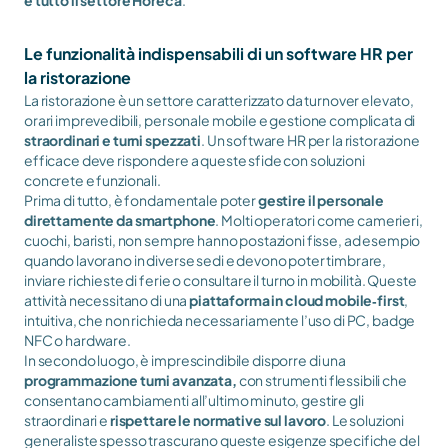
e tutto il settore Horeca
.
Le funzionalità indispensabili di un software HR per 
la ristorazione
La ristorazione è un settore caratterizzato da turnover elevato, 
orari imprevedibili, personale mobile e gestione complicata di 
straordinari e turni spezzati
. Un software HR per la ristorazione 
efficace deve rispondere a queste sfide con soluzioni 
concrete e funzionali.
Prima di tutto, è fondamentale poter 
gestire il personale 
direttamente da smartphone
. Molti operatori come camerieri, 
cuochi, baristi, non sempre hanno postazioni fisse, ad esempio 
quando lavorano in diverse sedi e devono poter timbrare, 
inviare richieste di ferie o consultare il turno in mobilità. Queste 
attività necessitano di una 
piattaforma in cloud mobile‑first
, 
intuitiva, che non richieda necessariamente l’uso di PC, badge 
NFC o hardware.
In secondo luogo, è imprescindibile disporre di una 
programmazione turni avanzata, 
con
strumenti flessibili che 
consentano cambiamenti all’ultimo minuto, gestire gli 
straordinari e 
rispettare le normative sul lavoro
. Le soluzioni 
generaliste spesso trascurano queste esigenze specifiche del 