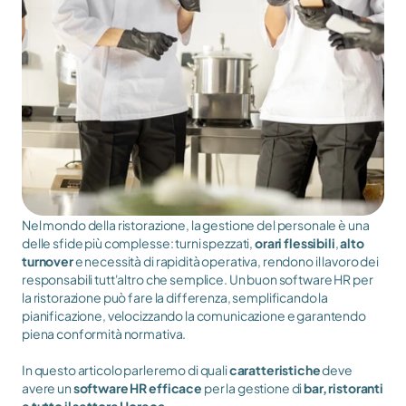
Nel mondo della ristorazione, la gestione del personale è una 
delle sfide più complesse: turni spezzati, 
orari flessibili
, 
alto 
turnover
 e necessità di rapidità operativa, rendono il lavoro dei 
responsabili tutt'altro che semplice. Un buon software HR per 
la ristorazione può fare la differenza, semplificando la 
pianificazione, velocizzando la comunicazione e garantendo 
piena conformità normativa. 
In questo articolo parleremo di quali
 caratteristiche
 deve 
avere un 
software HR efficace 
per la gestione di 
bar, ristoranti 