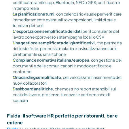
certificata tramite app, Bluetooth, NFC o GPS, certificata e 
in tempo reale
La pianificazione turni
, con calendario visuale per verificare 
immediatamente eventuali sovrapposizioni, limiti di ore e 
turnover dei ruoli
L’esportazione semplificata dei dati 
per il consulente del 
lavoro con export verso sistemi paghe locali o CSV
Una gestione semplificata dei giustificativi
, che permetta 
richieste ferie, permessi, malattia e la visualizzazione turni 
direttamente su smartphone
Compliance normativa italiana/europea
, con gestione dei 
documenti e delle comunicazioni in modo certificato e 
conforme
Onboarding semplificato
, per velocizzare l’inserimento dei 
nuovi collaboratori
Dashboard analitiche
, che mostrino report attendibili sui 
costi del lavoro, presenze, turnover e performance di 
squadra
Fluida: il software HR perfetto per ristoranti, bar e 
catene