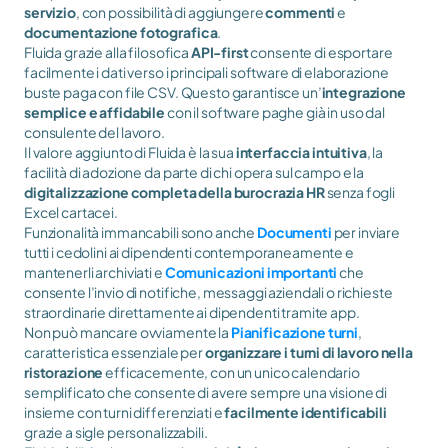
servizio
, con possibilità di aggiungere 
commenti
 e 
documentazione fotografica
.
Fluida grazie alla filosofica 
API-first
 consente di esportare 
facilmente i dati verso i principali software di elaborazione 
buste paga con file CSV. Questo garantisce un’
integrazione 
semplice e affidabile
 con il software paghe già in uso dal 
consulente del lavoro.
Il valore aggiunto di Fluida è la sua 
interfaccia intuitiva
, la 
facilità di adozione da parte di chi opera sul campo e la 
digitalizzazione completa della burocrazia HR
 senza fogli 
Excel cartacei.
Funzionalità immancabili sono anche 
Documenti
 per inviare 
tutti i cedolini ai dipendenti contemporaneamente e 
mantenerli archiviati e 
Comunicazioni importanti
 che 
consente l’invio di notifiche, messaggi aziendali o richieste 
straordinarie direttamente ai dipendenti tramite app.
Non può mancare ovviamente la 
Pianificazione turni
, 
caratteristica essenziale per 
organizzare i turni di lavoro nella 
ristorazione
 efficacemente, con un unico calendario 
semplificato che consente di avere sempre una visione di 
insieme con turni differenziati e
 facilmente identificabili
grazie a sigle personalizzabili.  