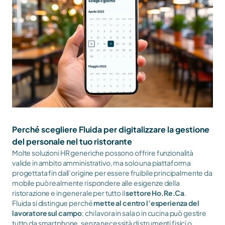
Perché scegliere Fluida per digitalizzare la gestione 
del personale nel tuo ristorante
Molte soluzioni HR generiche possono offrire funzionalità 
valide in ambito amministrativo, ma solo una piattaforma 
progettata fin dall’origine per essere fruibile principalmente da 
mobile può realmente rispondere alle esigenze della 
ristorazione e in generale per tutto il
 settore Ho.Re.Ca
.
Fluida si distingue perché 
mette al centro l’esperienza del 
lavoratore sul campo
: chi lavora in sala o in cucina può gestire 
tutto da smartphone, senza necessità di strumenti fisici o 