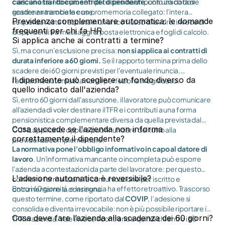
ciascun assunto è più semplice se si ha un punto unico dove
caricano tra i
documenti del dipendente
, con una data di
gestire entrambe le cose.
scadenza associata e un promemoria collegato: l’intera
Previdenza complementare automatica: le domande
sequenza resta tracciata in un unico flusso di lavoro, invece di
frequenti per chi fa HR
disperdersi tra messaggi di posta elettronica e fogli di calcolo.
Si applica anche ai contratti a termine?
Sì, ma con un'esclusione precisa:
non si applica ai contratti di
durata inferiore a 60 giorni.
Se il rapporto termina prima dello
scadere dei 60 giorni previsti per l'eventuale rinuncia,
Il dipendente può scegliere un fondo diverso da
l'adesione automatica non si perfeziona in ogni caso.
quello indicato dall'azienda?
Sì, entro 60 giorni dall'assunzione, il lavoratore può comunicare
all'azienda di voler destinare il TFR e i contributi a una forma
pensionistica complementare diversa da quella prevista dal
Cosa succede se l'azienda non informa
CCNL applicato, oppure può rinunciare del tutto alla
correttamente il dipendente?
previdenza complementare.
La normativa pone l'obbligo informativo in capo al datore di
lavoro
. Un'informativa mancante o incompleta può esporre
l'azienda a contestazioni da parte del lavoratore: per questo
L'adesione automatica è reversibile?
conviene formalizzare la comunicazione per iscritto e
Entro i 60 giorni sì, e la rinuncia ha effetto retroattivo. Trascorso
documentarne la consegna.
questo termine, come riportato dal
COVIP
, l’adesione si
consolida e diventa irrevocabile: non è più possibile riportare il
Cosa deve fare l’azienda alla scadenza dei 60 giorni?
TFR in azienda. Vale invece il contrario e quindi chi entro i 60