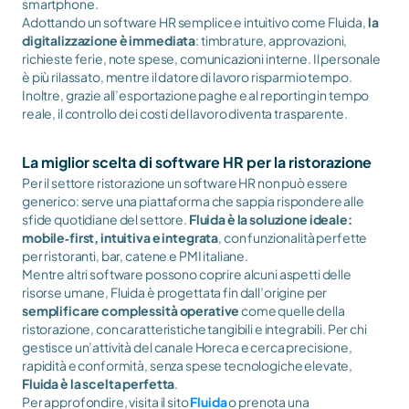
smartphone.
Adottando un software HR semplice e intuitivo come Fluida, 
la 
digitalizzazione è immediata
: timbrature, approvazioni, 
richieste ferie, note spese, comunicazioni interne. Il personale 
è più rilassato, mentre il datore di lavoro risparmio tempo. 
Inoltre, grazie all’esportazione paghe e al reporting in tempo 
reale, il controllo dei costi del lavoro diventa trasparente.
La miglior scelta di software HR per la ristorazione
Per il settore ristorazione un software HR non può essere 
generico: serve una piattaforma che sappia rispondere alle 
sfide quotidiane del settore. 
Fluida è la soluzione ideale: 
mobile‑first, intuitiva e integrata
, con funzionalità perfette 
per ristoranti, bar, catene e PMI italiane.
Mentre altri software possono coprire alcuni aspetti delle 
risorse umane, Fluida è progettata fin dall’origine per 
semplificare complessità operative 
come quelle della 
ristorazione, con caratteristiche tangibili e integrabili. Per chi 
gestisce un’attività del canale Horeca e cerca precisione, 
rapidità e conformità, senza spese tecnologiche elevate, 
Fluida è la scelta perfetta
.
Per approfondire, visita il sito 
Fluida
 o prenota una 