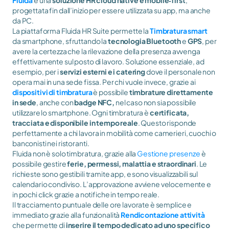
Fluida
 è una 
soluzione HR cloud native e mobile‑first
, 
progettata fin dall’inizio per essere utilizzata su app, ma anche 
da PC.
La piattaforma Fluida HR Suite permette la 
Timbratura smart
da smartphone, sfruttando la 
tecnologia Bluetooth
 e 
GPS
, per 
avere la certezza che la rilevazione della presenza avvenga 
effettivamente sul posto di lavoro. Soluzione essenziale, ad 
esempio, per i 
servizi esterni e i catering
 dove il personale non 
opera mai in una sede fissa. Per chi vuole invece, grazie ai 
dispositivi di timbratura
 è possibile 
timbrature direttamente 
in sede
, anche con 
badge NFC,
 nel caso non sia possibile 
utilizzare lo smartphone. Ogni timbratura è 
certificata, 
tracciata e disponibile in tempo reale
. Questo risponde 
perfettamente a chi lavora in mobilità come camerieri, cuochi o 
banconisti nei ristoranti.
Fluida non è solo timbratura, grazie alla 
Gestione presenze
 è 
possibile gestire 
ferie, permessi, malattia e straordinari
. Le 
richieste sono gestibili tramite app, e sono visualizzabili sul 
calendario condiviso. L’approvazione avviene velocemente e 
in pochi click grazie a notifiche in tempo reale.
Il tracciamento puntuale delle ore lavorate è semplice e 
immediato grazie alla funzionalità 
Rendicontazione attività
che permette di 
inserire il tempo dedicato ad uno specifico 