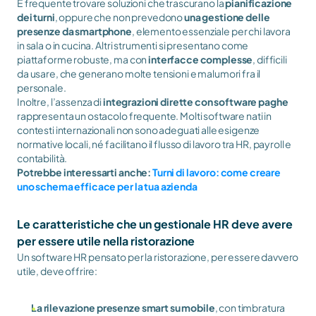
È frequente trovare soluzioni che trascurano la 
pianificazione 
dei turni
, oppure che non prevedono 
una gestione delle 
presenze da smartphone
, elemento essenziale per chi lavora 
in sala o in cucina. Altri strumenti si presentano come 
piattaforme robuste, ma con 
interfacce complesse
, difficili 
da usare, che generano molte tensioni e malumori fra il 
personale.
Inoltre, l’assenza di 
integrazioni dirette con software paghe 
rappresenta un ostacolo frequente. Molti software nati in 
contesti internazionali non sono adeguati alle esigenze 
normative locali, né facilitano il flusso di lavoro tra HR, payroll e 
contabilità.
Potrebbe interessarti anche: 
Turni di lavoro: come creare 
uno schema efficace per la tua azienda
Le caratteristiche che un gestionale HR deve avere 
per essere utile nella ristorazione
Un software HR pensato per la ristorazione, per essere davvero 
utile, deve offrire:
La rilevazione presenze smart su mobile
, con timbratura 