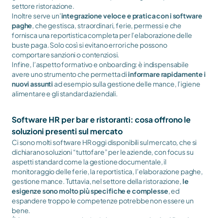
settore ristorazione.
Inoltre serve un’
integrazione veloce e pratica con i software 
paghe
, che gestisca, straordinari, ferie, permessi e che 
fornisca una reportistica completa per l’elaborazione delle 
buste paga. Solo così si evitano errori che possono 
comportare sanzioni o contenziosi.
Infine, l’aspetto formativo e onboarding: è indispensabile 
avere uno strumento che permetta di 
informare rapidamente i 
nuovi assunti
 ad esempio sulla gestione delle mance, l’igiene 
alimentare e gli standard aziendali.
Software HR per bar e ristoranti: cosa offrono le 
soluzioni presenti sul mercato
Ci sono molti software HR oggi disponibili sul mercato, che si 
dichiarano soluzioni “tuttofare” per le aziende, con focus su 
aspetti standard come la gestione documentale, il 
monitoraggio delle ferie, la reportistica, l’elaborazione paghe, 
gestione mance. Tuttavia, nel settore della ristorazione, 
le 
esigenze sono molto più specifiche e complesse
, ed 
espandere troppo le competenze potrebbe non essere un 
bene.