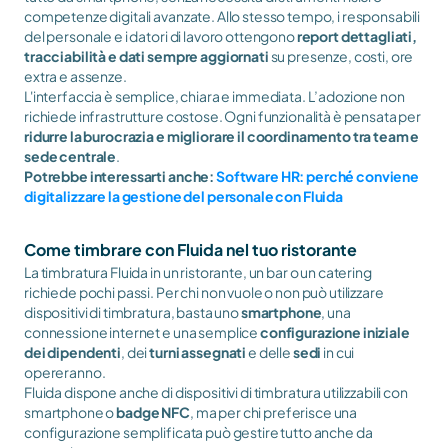
competenze digitali avanzate. Allo stesso tempo, i responsabili 
del personale e i datori di lavoro ottengono 
report dettagliati, 
tracciabilità e dati sempre aggiornati
 su presenze, costi, ore 
extra e assenze.
L'interfaccia è semplice, chiara e immediata. L’adozione non 
richiede infrastrutture costose. Ogni funzionalità è pensata per 
ridurre la burocrazia e migliorare il coordinamento tra team e 
sede centrale
.
Potrebbe interessarti anche: 
Software HR: perché conviene 
digitalizzare la gestione del personale con Fluida
Come timbrare con Fluida nel tuo ristorante
La timbratura Fluida in un ristorante, un bar o un catering 
richiede pochi passi. Per chi non vuole o non può utilizzare 
dispositivi di timbratura, basta uno 
smartphone
, una 
connessione internet e una semplice 
configurazione iniziale 
dei dipendenti
, dei 
turni assegnati
 e delle 
sedi
 in cui 
opereranno. 
Fluida dispone anche di dispositivi di timbratura utilizzabili con 
smartphone o 
badge NFC
, ma per chi preferisce una 
configurazione semplificata può gestire tutto anche da 