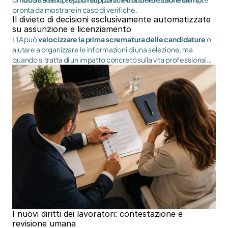
pronta da mostrare in caso di verifiche.
Il divieto di decisioni esclusivamente automatizzate
su assunzione e licenziamento
L'IA può
velocizzare la prima scrematura delle candidature
o
aiutare a organizzare le informazioni di una selezione, ma
quando si tratta di un impatto concreto sulla vita professionale
di una persona,
il giudizio umano deve rimanere al centro
.
Assunzioni, avanzamenti di carriera o cessazioni del rapporto
non possono essere affidati a una macchina. Serve un
intervento reale: chi decide deve poter analizzare il contesto e,
se necessario,
discostarsi dal suggerimento dell’algoritmo
, è
il principio della supervisione umana
.
I nuovi diritti dei lavoratori: contestazione e
revisione umana