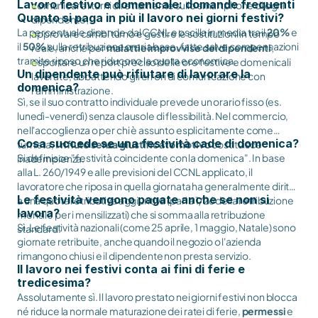
Lavoro festivo e domenicale: domande frequenti
comunicare i turni direttamente sullo smartphone di ogni
Quanto si paga in più il lavoro nei giorni festivi?
dipendente;
La percentuale dipende dal CCNL e oscilla in media tra il
20%
e
approvare cambi turno e gestire le sostituzioni in tempo
il
50%
sulla retribuzione oraria base, fatte salve compensazioni
reale, anche per
malattie improvvise dei dipendenti
;
tramite riposo che riducono la quota economica.
esportare un report preciso delle ore festive e domenicali
Un dipendente può rifiutare di lavorare la
lavorate, abbattendo gli errori di comunicazione con
domenica?
l'amministrazione.
Sì, se il suo contratto individuale prevede un orario fisso (es.
lunedì-venerdì) senza clausole di flessibilità. Nel commercio,
nell'accoglienza o per chi è assunto esplicitamente come
Cosa succede se una festività cade di domenica?
turnista, il
rifiuto senza giustificato motivo
costituisce
Si definisce "festività coincidente con la domenica". In base
inadempienza.
alla L. 260/1949 e alle previsioni del CCNL applicato, il
lavoratore che riposa in quella giornata ha generalmente diritto
Le festività vengono pagate anche se non si
a una quota retributiva aggiuntiva (pari a 1/26 della retribuzione
lavora?
mensile per i mensilizzati) che si somma alla retribuzione
Sì. Le festività nazionali (come 25 aprile, 1 maggio, Natale) sono
standard.
giornate retribuite, anche quando il negozio o l'azienda
rimangono chiusi e il dipendente non presta servizio.
Il lavoro nei festivi conta ai fini di ferie e
tredicesima?
Assolutamente sì. Il lavoro prestato nei giorni festivi non blocca
né riduce la normale maturazione dei ratei di ferie,
permessi
e