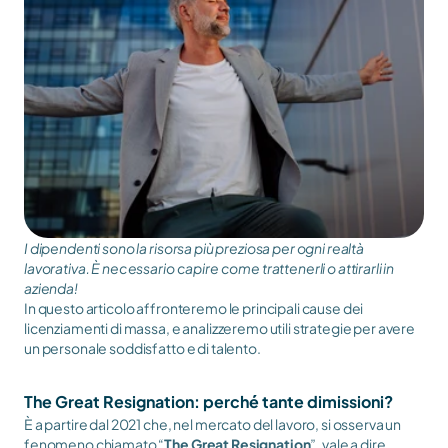
I dipendenti sono la risorsa più preziosa per ogni realtà 
lavorativa. È necessario capire come trattenerli o attirarli in 
azienda! 
In questo articolo affronteremo le principali cause dei 
licenziamenti di massa, e analizzeremo utili strategie per avere 
un personale soddisfatto e di talento.
The Great Resignation: perché tante dimissioni?
È a partire dal 2021 che, nel mercato del lavoro, si osserva un 
fenomeno chiamato “
The Great Resignation
”, vale a dire 