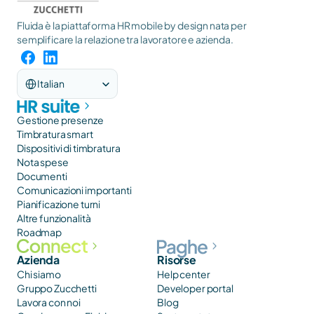
Fluida è la piattaforma HR mobile by design nata per 
semplificare la relazione tra lavoratore e azienda.
Select Language
Italian
Gestione presenze
Timbratura smart
Dispositivi di timbratura
Nota spese
Documenti
Comunicazioni importanti
Pianificazione turni
Altre funzionalità
Roadmap
Azienda
Risorse
Chi siamo
Help center
Gruppo Zucchetti
Developer portal
Lavora con noi
Blog