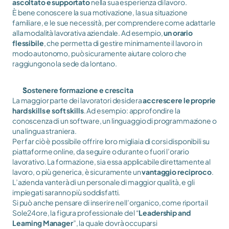
ascoltato e supportato
 nella sua esperienza di lavoro. 
È bene conoscere la sua motivazione, la sua situazione 
familiare, e le sue necessità, per comprendere come adattarle 
alla modalità lavorativa aziendale. Ad esempio, 
un orario 
flessibile
, che permetta di gestire minimamente il lavoro in 
modo autonomo, può sicuramente aiutare coloro che 
raggiungono la sede da lontano.
Sostenere formazione e crescita
La maggior parte dei lavoratori desidera 
accrescere le proprie 
hard skills e soft skills
. Ad esempio: approfondire la 
conoscenza di un software, un linguaggio di programmazione o 
una lingua straniera. 
Per far ciò è possibile offrire loro migliaia di corsi disponibili su 
piattaforme online, da seguire o durante o fuori l’orario 
lavorativo. La formazione, sia essa applicabile direttamente al 
lavoro, o più generica, è sicuramente un 
vantaggio reciproco
. 
L’azienda vanterà di un personale di maggior qualità, e gli 
impiegati saranno più soddisfatti. 
Si può anche pensare di inserire nell’organico, come riporta il 
Sole24ore, la figura professionale del “
Leadership and 
Learning Manager
”, la quale dovrà occuparsi 