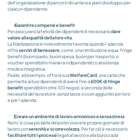
dell’organizzazione di percorsi di carriera e piani di sviluppo per 
ciascun dipendente.
 Garantire compensi e benefit
Per assicurarsi la felicità dei dipendenti è necessario 
dare 
valore alla qualità della loro vita
. 
La fidelizzazione è notevolmente favorita quando l’azienda 
offre 
servizi di benessere
, come: una retribuzione equa, fringe 
benefit (buoni pasto, buoni spesa, buoni per trasporto, o 
voucher spendibili in maniera indipendente) o assistenza 
medica integrativa. 
Fluida, ad esempio, offre la sua 
WelfareCard
, una carta che 
permette ai tuoi dipendenti di avere fino a 
600€ di fringe 
benefit
 spendibili in oltre 100 negozi, a seconda delle 
necessità del lavoratore, senza tasse o costi aggiuntivi per loro 
e per l’azienda.
Creare un ambiente di lavoro armonioso e senza stress
Non c’è cosa più bella del poter vivere le proprie giornate di 
lavoro con 
serenità e scorrevolezza
. Per far ciò è necessario 
facilitare tutti i processi
 legati al lavoro e alla burocrazia 