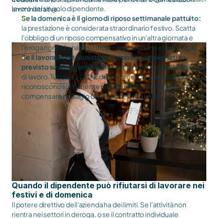
lavoro del singolo dipendente.
amministrative.
Se la domenica è il giorno di riposo settimanale pattuito:
la prestazione è considerata straordinario festivo. Scatta
l'obbligo di un riposo compensativo in un'altra giornata e
l'erogazione di una specifica maggiorazione economica.
Se il lavoratore è turnista (con riposo compensativo
previsto su altri giorni):
la domenica è una normale giornata
di lavoro. Tuttavia, i CCNL del commercio e del turismo
riconoscono solitamente un'indennità specifica per
compensare il disagio del turno nel weekend.
Quando il dipendente può rifiutarsi di lavorare nei
festivi e di domenica
Il potere direttivo dell'azienda ha dei limiti. Se l'attività non
rientra nei settori in deroga, o se il contratto individuale