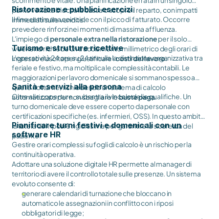
Ristorazione e pubblici esercizi
punto vendita blocca la cassa o scopre il reparto, con impatti
Il fine settimana coincide con il picco di fatturato. Occorre
immediati sulle vendite.
prevedere rinforzi nei momenti di massima affluenza.
L'impiego di
personale extra nella ristorazione
per il solo
Turismo e strutture ricettive
weekend richiede un tracciamento millimetrico degli orari di
L'operatività 24 ore su 24 annulla la distinzione organizzativa tra
ingresso e uscita per giustificare i
costi del lavoro
.
feriale e festivo, ma moltiplica le complessità contabili. Le
maggiorazioni per lavoro domenicale si sommano spesso a
Sanità e servizi alla persona
quelle notturne, richiedendo un sistema di calcolo
Oltre alle coperture, subentra il vincolo delle qualifiche. Un
automatizzato per non sbagliare le
buste paga
.
turno domenicale deve essere coperto da personale con
certificazioni specifiche (es. infermieri, OSS). In questo ambito,
Pianificare turni festivi e domenicali con un
la tutela dei riposi è rigidissima per garantire la sicurezza del
software HR
paziente.
Gestire orari complessi su fogli di calcolo è un rischio per la
continuità operativa.
Adottare una soluzione digitale HR permette al manager di
territorio di avere il controllo totale sulle presenze. Un sistema
evoluto consente di:
generare calendari di turnazione che bloccano in
automatico le assegnazioni in conflitto con i riposi
obbligatori di legge;