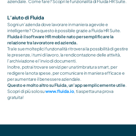
aziendale.  Come fare? Scopri le funzionalità di Fluida HR Suite.
L’aiuto di Fluida 
Sogni un’azienda dove lavorare in maniera agevole e 
intelligente? Ora questo è possibile grazie a Fluida HR Suite.
Fluida è il software HR mobile nato per semplificare la 
relazione tra lavoratore ed azienda.
Tra le sue molteplici funzionalità ritroverai la possibilità di gestire 
le presenze, i turni di lavoro, la rendicontazione delle attività, 
l’archiviazione e l’invio di documenti. 
Inoltre, potrai trovare servizi per una timbratura smart, per 
redigere la nota spese, per comunicare in maniera efficace e 
per aumentare il benessere aziendale. 
Questo e molto altro su Fluida, un’app semplicemente utile
. 
Scopri di più solo su 
www.fluida.io
, ti aspetta una prova 
gratuita!