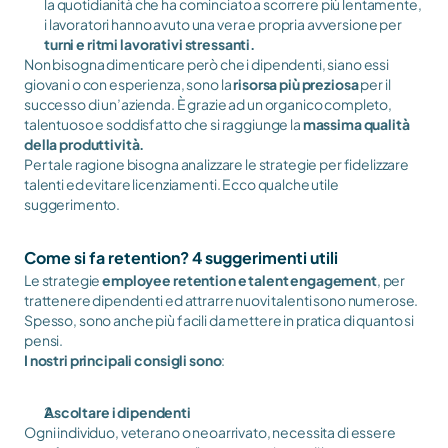
la quotidianità che ha cominciato a scorrere più lentamente, 
i lavoratori hanno avuto una vera e propria avversione per 
turni e ritmi
lavorativi stressanti.
Non bisogna dimenticare però che i dipendenti, siano essi 
giovani o con esperienza, sono la 
risorsa più preziosa
 per il 
successo di un’azienda. È grazie ad un organico completo, 
talentuoso e soddisfatto che si raggiunge la 
massima qualità 
della produttività.
Per tale ragione bisogna analizzare le strategie per fidelizzare 
talenti ed evitare licenziamenti. Ecco qualche utile 
suggerimento.
Come si fa retention? 4 suggerimenti utili
Le strategie 
employee retention e talent engagement
, per 
trattenere dipendenti ed attrarre nuovi talenti sono numerose. 
Spesso, sono anche più facili da mettere in pratica di quanto si 
pensi. 
I nostri principali consigli sono
: 
Ascoltare i dipendenti
Ogni individuo, veterano o neoarrivato, necessita di essere 