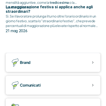
mensilità aggiuntive, come la
tredicesima
o la
La maggiorazione festiva si applica anche agli
quattordicesima.
straordinari?
Sì. Se il lavoratore prolunga il turno oltre l'orario ordinario in un
giorno festivo, scatta lo "straordinario festivo", che prevede
percentuali di maggiorazione più elevate rispetto al normale
lavoro supplementare.
21 mag 2026
Brand
Comunicati