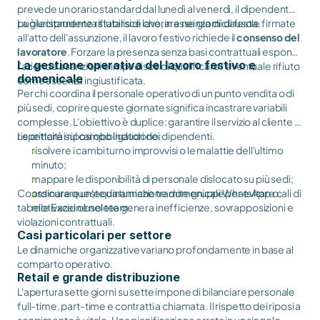
prevede un orario standard dal lunedì al venerdì, il dipendente
può lecitamente rifiutarsi di lavorare nei giorni di festa.
La giurisprudenza stabilisce che, in assenza di clausole firmate
all'atto dell'assunzione, il lavoro festivo richiede il
consenso del
lavoratore
. Forzare la presenza senza basi contrattuali espone
La gestione operativa del lavoro festivo e
l'azienda a sanzioni e impedisce di qualificare l'eventuale rifiuto
domenicale
come assenza ingiustificata.
Per chi coordina il personale operativo di un punto vendita o di
più sedi, coprire queste giornate significa incastrare variabili
complesse. L'obiettivo è duplice: garantire il servizio al cliente e
rispettare i riposi obbligatori dei dipendenti.
Le criticità sul campo includono:
risolvere i cambi turno improvvisi o le malattie dell'ultimo
minuto;
mappare le disponibilità di personale dislocato su più sedi;
Coordinare queste dinamiche tramite gruppi WhatsApp o
assicurare un'equa turnazione domenicale per evitare cali di
tabelle Excel obsolete genera inefficienze, sovrapposizioni e
motivazione nel team.
violazioni contrattuali.
Casi particolari per settore
Le dinamiche organizzative variano profondamente in base al
comparto operativo.
Retail e grande distribuzione
L'apertura sette giorni su sette impone di bilanciare personale
full-time, part-time e contratti a chiamata. Il rispetto dei riposi a
scorrimento è vitale. Una pianificazione errata in un singolo