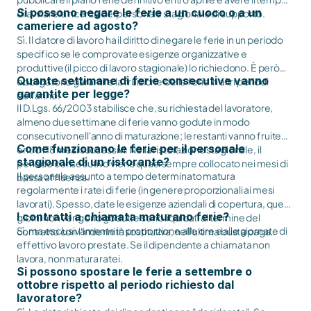
Si possono negare le ferie a un cuoco o a un
di avviare la ricerca del personale stagionale di supporto.
cameriere ad agosto?
Sì. Il datore di lavoro ha il diritto di negare le ferie in un periodo
specifico se le comprovate esigenze organizzative e
produttive (il picco di lavoro stagionale) lo richiedono. È però
Quante settimane di ferie consecutive vanno
obbligatorio garantire la fruizione delle ferie in altri periodi
garantite per legge?
dell'anno.
Il D.Lgs. 66/2003 stabilisce che, su richiesta del lavoratore,
almeno due settimane di ferie vanno godute in modo
consecutivo nell'anno di maturazione; le restanti vanno fruite
Come funzionano le ferie per il personale
entro i 18 mesi successivi. Nella ristorazione stagionale, il
stagionale di un ristorante?
periodo consecutivo viene quasi sempre collocato nei mesi di
Il personale assunto a tempo determinato matura
bassa affluenza.
regolarmente i ratei di ferie (in genere proporzionali ai mesi
lavorati). Spesso, date le esigenze aziendali di copertura, questi
I contratti a chiamata maturano ferie?
giorni non vengono goduti e sono liquidati al termine del
Sì, ma esclusivamente in proporzione alle ore e alle giornate di
contratto con l'indennità sostitutiva, nell'ultima busta paga..
effettivo lavoro prestate. Se il dipendente a chiamata non
lavora, non matura ratei.
Si possono spostare le ferie a settembre o
ottobre rispetto al periodo richiesto dal
lavoratore?