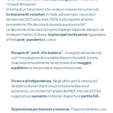
“Grandi dimissioni”. 
Si tratta di un fenomeno che vede un crescente numero di 
licenziamenti volontari
. In Italia, ad esempio, i lavoratori 
dimessi nel 2021 sono stati l’85% in più rispetto all’anno 
precedente. Ma da cosa è causata questa scelta? 
La decisione di lasciare il proprio impiego dipende sempre da 
molteplici fattori. Tuttavia, 
le principali motivazioni
 riguardano 
effetti 
post-pandemici
, come:
Bisogno di “work-life balance”.
 In seguito all’epidemia, 
con l’introduzione di modalità di lavoro flessibili, è stata 
rivalutata notevolmente la necessità di un 
maggior 
equilibrio
 tra vita privata e vita professionale. 
Ricerca di indipendenza. 
Negli ultimi anni è cresciuto il 
desiderio di esercitare una professione libera ed 
autonoma. Lo conferma l’analisi del MEF, che nel 2021 ha 
registrato un 
aumento 
notevole di aperture 
partita IVA.
Repressione per bornout e turnover. 
Dopo il lockdown, con 