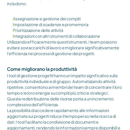
includono:
Assegnazione e gestione dei compiti
Impostazione di scadenze e promemoria
Prioritizzazione delle attività
Integrazioni con altri strumenti di collaborazione
Utilizzando efficacemente questi strumenti, i team possono 
evitare sovraccarichi di lavoro e migliorare significativamente 
l'efficienza nei processi di gestione dei progetti.
Come migliorano la produttività
I tool di gestione progetti hanno un impatto significativo sulla 
produttività individuale e di gruppo. Automatizzando attività 
ripetitive, consentono ai membri del team di concentrare il loro 
tempo e le loro energie su compiti più critici e strategici. 
Questa redistribuzione delle risorse porta a un incremento 
complessivo dell'efficienza.
La possibilità di accedere rapidamente alle informazioni 
aggiornate sui progetti riduce il tempo perso nella ricerca di 
dati. I tool facilitano la condivisione di documenti e 
aggiornamenti, rendendo le informazioni sempre disponibili e 