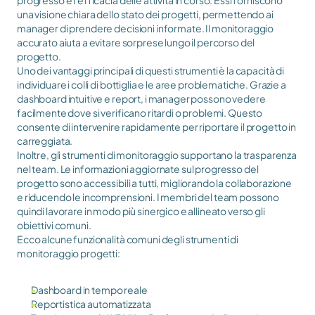
progresso e l'efficacia delle attività in corso. Essi forniscono 
una visione chiara dello stato dei progetti, permettendo ai 
manager di prendere decisioni informate. Il monitoraggio 
accurato aiuta a evitare sorprese lungo il percorso del 
progetto.
Uno dei vantaggi principali di questi strumenti è la capacità di 
individuare i colli di bottiglia e le aree problematiche. Grazie a 
dashboard intuitive e report, i manager possono vedere 
facilmente dove si verificano ritardi o problemi. Questo 
consente di intervenire rapidamente per riportare il progetto in 
carreggiata.
Inoltre, gli strumenti di monitoraggio supportano la trasparenza 
nel team. Le informazioni aggiornate sul progresso del 
progetto sono accessibili a tutti, migliorando la collaborazione 
e riducendo le incomprensioni. I membri del team possono 
quindi lavorare in modo più sinergico e allineato verso gli 
obiettivi comuni.
Ecco alcune funzionalità comuni degli strumenti di 
monitoraggio progetti:
Dashboard in tempo reale
Reportistica automatizzata