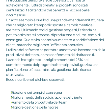
l'introduzione del software, le cose sono cambiate 
notevolmente. Tutti i dati relativi ai progetti sono stati 
centralizzati, facilitando la trasparenza e l'accesso alle 
informazioni.
Un altro esempio è quello di una grande azienda manifatturiera 
che ha migliorato il tempo di risposta ai cambiamenti del 
mercato. Utilizzando tool di gestione progetti, l'azienda ha 
potuto ottimizzare i processi di produzione e ridurre i tempi di 
consegna. Questo ha non solo aumentato la soddisfazione dei 
clienti, ma anche migliorato l'efficienza operativa.
L'utilizzo del software ha portato a un notevole incremento della 
produttività del team, come confermato dai dati raccolti. 
L'azienda ha registrato un miglioramento del 25% nel 
completamento dei progetti nei tempi previsti, grazie a una 
pianificazione più accurata e alla gestione delle risorse 
ottimizzata.
Ecco alcuni benefici chiave osservati:
Riduzione dei tempi di consegna
Miglioramento della soddisfazione del cliente
Aumento della produttività del team
Migliore gestione delle risorse