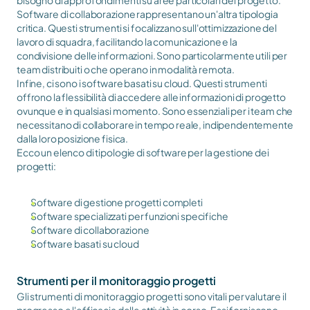
bisogno di approfondimenti su aree particolari del progetto.
Software di collaborazione rappresentano un'altra tipologia 
critica. Questi strumenti si focalizzano sull'ottimizzazione del 
lavoro di squadra, facilitando la comunicazione e la 
condivisione delle informazioni. Sono particolarmente utili per 
team distribuiti o che operano in modalità remota.
Infine, ci sono i software basati su cloud. Questi strumenti 
offrono la flessibilità di accedere alle informazioni di progetto 
ovunque e in qualsiasi momento. Sono essenziali per i team che 
necessitano di collaborare in tempo reale, indipendentemente 
dalla loro posizione fisica.
Ecco un elenco di tipologie di software per la gestione dei 
progetti:
Software di gestione progetti completi
Software specializzati per funzioni specifiche
Software di collaborazione
Software basati su cloud
Strumenti per il monitoraggio progetti
Gli strumenti di monitoraggio progetti sono vitali per valutare il 