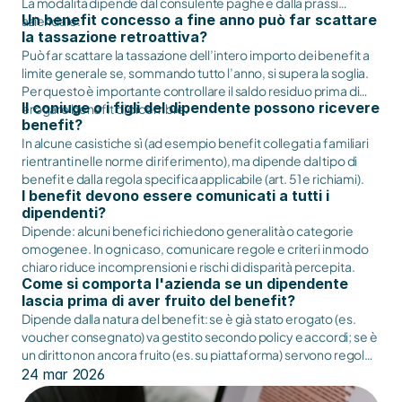
La modalità dipende dal consulente paghe e dalla prassi
Un benefit concesso a fine anno può far scattare
aziendale.
la tassazione retroattiva?
Può far scattare la tassazione dell’intero importo dei benefit a
limite generale se, sommando tutto l’anno, si supera la soglia.
Per questo è importante controllare il saldo residuo prima di
Il coniuge o i figli del dipendente possono ricevere
erogare benefit di dicembre.
benefit?
In alcune casistiche sì (ad esempio benefit collegati a familiari
rientranti nelle norme di riferimento), ma dipende dal tipo di
benefit e dalla regola specifica applicabile (art. 51 e richiami).
I benefit devono essere comunicati a tutti i
dipendenti?
Dipende: alcuni benefici richiedono generalità o categorie
omogenee. In ogni caso, comunicare regole e criteri in modo
chiaro riduce incomprensioni e rischi di disparità percepita.
Come si comporta l'azienda se un dipendente
lascia prima di aver fruito del benefit?
Dipende dalla natura del benefit: se è già stato erogato (es.
voucher consegnato) va gestito secondo policy e accordi; se è
un diritto non ancora fruito (es. su piattaforma) servono regole
chiare su revoca/chiusura e tracciabilità.
24 mar 2026