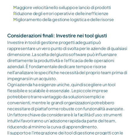
Maggiore velocità nello sviluppo e lancio di prodotti
Riduzione degli errori operativi e delle inefficienze
Miglioramento della gestione logistica e delle risorse
Considerazioni finali: Investire nei tool giusti
Investire in tool di gestione progetti adeguati può 
rappresentare un vero punto di svolta per le aziende di qualsiasi 
dimensione. La scelta del giusto software può influenzare 
direttamente la produttività e l'efficacia delle operazioni 
aziendali. È fondamentale dedicare tempo e risorse 
nell'analizzare le specifiche necessità del proprio team prima di 
impegnarsi in un acquisto.
Ogni azienda ha esigenze uniche, quindi scegliere un tool 
flessibile e scalabile è essenziale. Le piccole imprese 
potrebbero trarre vantaggio da soluzioni semplici e 
convenienti, mentre le grandi organizzazioni potrebbero 
necessitare di piattaforme robuste con funzionalità avanzate. 
Un fattore chiave da considerare è la facilità d'uso: strumenti 
intuitivi favoriranno un'adozione rapida da parte del team, 
riducendo al minimo la curva di apprendimento.
Il supporto e l'integrazione dei tool di gestione progetti con le 