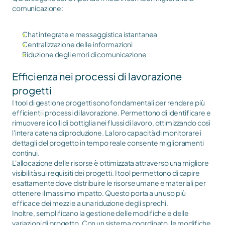
comunicazione:
Chat integrate e messaggistica istantanea
Centralizzazione delle informazioni
Riduzione degli errori di comunicazione
Efficienza nei processi di lavorazione 
progetti
I tool di gestione progetti sono fondamentali per rendere più 
efficienti i processi di lavorazione. Permettono di identificare e 
rimuovere i colli di bottiglia nei flussi di lavoro, ottimizzando così 
l'intera catena di produzione. La loro capacità di monitorare i 
dettagli del progetto in tempo reale consente miglioramenti 
continui.
L'allocazione delle risorse è ottimizzata attraverso una migliore 
visibilità sui requisiti dei progetti. I tool permettono di capire 
esattamente dove distribuire le risorse umane e materiali per 
ottenere il massimo impatto. Questo porta a un uso più 
efficace dei mezzi e a una riduzione degli sprechi.
Inoltre, semplificano la gestione delle modifiche e delle 
variazioni di progetto. Con un sistema coordinato, le modifiche 