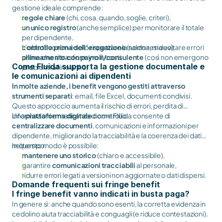
gestione ideale comprende:
regole chiare
(chi, cosa, quando, soglie, criteri),
un unico registro
(anche semplice) per monitorare il totale
per dipendente,
controllo prima dell’erogazione
L’obiettivo non è solo rispettare la norma, ma evitare errori
(saldo residuo),
allineamento con payroll/consulente
prima che si trasformino in costi.
(così non emergono
Come Fluida supporta la gestione documentale e
problemi a fine anno).
le comunicazioni ai dipendenti
In molte aziende, i benefit vengono gestiti attraverso
strumenti separati
: email, file Excel, documenti condivisi.
Questo approccio aumenta il rischio di errori, perdita di
informazioni e mancanza di controllo.
Una
piattaforma digitale
come Fluida consente di
centralizzare documenti
, comunicazioni e informazioni per
dipendente, migliorando la tracciabilità e la coerenza dei dati
nel tempo.
In questo modo è possibile:
mantenere uno storico
(chiaro e accessibile),
garantire
comunicazioni tracciabili
al personale,
ridurre errori legati a versioni non aggiornate o dati dispersi.
Domande frequenti sui fringe benefit
I fringe benefit vanno indicati in busta paga?
In genere sì: anche quando sono esenti, la corretta evidenza in
cedolino aiuta tracciabilità e conguagli (e riduce contestazioni).