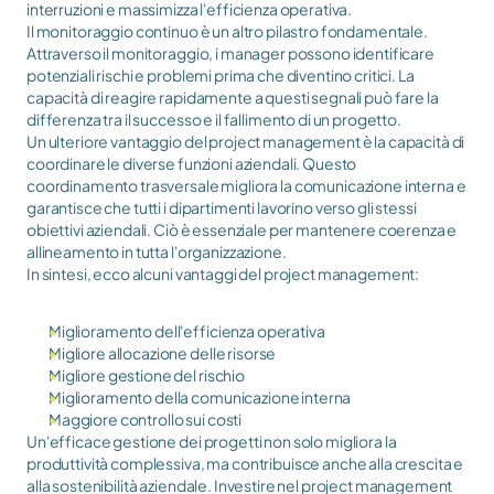
interruzioni e massimizza l'efficienza operativa.
Il monitoraggio continuo è un altro pilastro fondamentale. 
Attraverso il monitoraggio, i manager possono identificare 
potenziali rischi e problemi prima che diventino critici. La 
capacità di reagire rapidamente a questi segnali può fare la 
differenza tra il successo e il fallimento di un progetto.
Un ulteriore vantaggio del project management è la capacità di 
coordinare le diverse funzioni aziendali. Questo 
coordinamento trasversale migliora la comunicazione interna e 
garantisce che tutti i dipartimenti lavorino verso gli stessi 
obiettivi aziendali. Ciò è essenziale per mantenere coerenza e 
allineamento in tutta l'organizzazione.
In sintesi, ecco alcuni vantaggi del project management:
Miglioramento dell'efficienza operativa
Migliore allocazione delle risorse
Migliore gestione del rischio
Miglioramento della comunicazione interna
Maggiore controllo sui costi
Un'efficace gestione dei progetti non solo migliora la 
produttività complessiva, ma contribuisce anche alla crescita e 
alla sostenibilità aziendale. Investire nel project management 