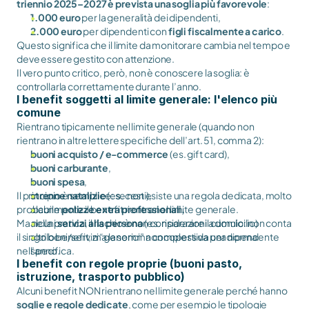
triennio 2025–2027 è prevista una soglia più favorevole
:
1.000 euro
per la generalità dei dipendenti,
2.000 euro
per dipendenti con
figli fiscalmente a carico
.
Questo significa che il limite da monitorare cambia nel tempo e
deve essere gestito con attenzione.
Il vero punto critico, però, non è conoscere la soglia: è
controllarla correttamente durante l’anno.
I benefit soggetti al limite generale: l'elenco più
comune
Rientrano tipicamente nel limite generale (quando non
rientrano in altre lettere specifiche dell’art. 51, comma 2):
buoni acquisto / e-commerce
(es. gift card),
buoni carburante
,
buoni spesa
,
Il principio è semplice: se non esiste una regola dedicata, molto
strenne natalizie
(es. cesti),
probabilmente il benefit rientra nel limite generale.
alcune
polizze extra professionali,
Ma nella pratica, il rischio è non considerare il cumulo: non conta
alcuni
servizi alla persona
(es. riparazioni a domicilio)
il singolo benefit, ma la somma complessiva per dipendente
altri beni/servizi “generici” non coperti da una norma
nell’anno.
specifica.
I benefit con regole proprie (buoni pasto,
istruzione, trasporto pubblico)
Alcuni benefit NON rientrano nel limite generale perché hanno
soglie e regole dedicate
, come per esempio le tipologie