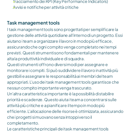
Tracciamento dei KPI (Key Performance Indicators)
Avvisi e notifiche per attività critiche
Task management tools
I task management tools sono progettati per semplificare la 
gestione delle attività quotidiane all'interno di un progetto. Essi 
aiutano i team a organizzare il lavoro in modo più efficace, 
assicurando che ogni compito venga completato nei tempi 
previsti. Questi strumenti sono fondamentali per mantenere 
alta la produttività individuale e di squadra.
Questi strumenti offrono diversi modi per assegnare e 
monitorare i compiti. Si può suddividere il lavoro in attività più 
gestibili e assegnare le responsabilità ai membri del team 
appropriati. L'uso dei task management tools garantisce che 
nessun compito importante venga trascurato.
Un'altra caratteristica importante è la possibilità di stabilire 
priorità e scadenze. Questo aiuta i team a concentrarsi sulle 
attività più critiche e a pianificare il tempo in modo più 
efficiente. L'allocazione delle risorse è ottimizzata, assicurando 
che i progetti si muovano senza intoppi verso il 
completamento.
Le caratteristiche principali dei task management tools 