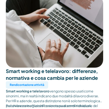
Smart working e telelavoro: differenze, 
normativa e cosa cambia per le aziende
Rendicontazione attività
Smart working e telelavoro
vengono spesso usati come
sinonimi, ma in realtà indicano due modalità di lavoro diverse.
Per HR e aziende, questa distinzione non è solo terminologica:
può avere conseguenze concrete su accordi individuali,
Per chi lavora in ufficio HR o si occupa di amministrazione del