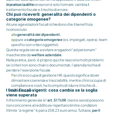
documentazione.
In pratica, la differenza non è solo formale: cambia il
trattamento fiscale e il rischio di errore.
Chi può riceverli: generalità dei dipendenti o
categorie omogenee?
Alcune agevolazioni fiscali richiedono che il benefit sia
riconosciuto:
alla
generalità dei dipendenti
,
oppure a
categorie omogenee
(es. impiegati, operai, team
specifici con criteri oggettivi).
Questa regola serve a evitare erogazioni “ad personam”
mascherate da
welfare aziendale
.
Nella pratica, però, è proprio qui che nascono molti problemi:
se i criteri non sono chiari o documentati, l’azienda rischia di
perdere l’esenzione fiscale.
Per chi si occupa di gestione HR, questo significa dover
dimostrare coerenza e tracciabilità, mentre chi si occupa di
compliance e costi, ha il compito di ridurre il rischio di
I limiti fiscali vigenti: cosa cambia se la soglia
contestazioni.
viene superata
Il riferimento generale è l’
art. 51 TUIR
: i beni e servizi possono
non concorrere al reddito se rispettano limiti e condizioni.
Il limite “a regime” è pari a 258,23 euro annui. Tuttavia,
per il