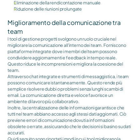
Eliminazione della rendicontazione manuale
Riduzione delle riunioni prolungate
Miglioramento della comunicazione tra 
team
I tool di gestione progetti svolgono un ruolo cruciale nel 
migliorare la comunicazione all'interno dei team. Forniscono 
piattaforme integrate dove i membri del team possono 
condividere aggiornamenti e feedback in tempo reale. 
Questo riduce le incomprensioni e migliora la coesione del 
team.
Attraverso chat integrate e strumenti di messaggistica, i team 
possono comunicare istantaneamente. Questo rende più 
semplice risolvere dubbi o problemi senza lunghi scambi di 
email. La comunicazione diretta e veloce favorisce un 
ambiente di lavoro più collaborativo.
Inoltre, la centralizzazione delle informazioni garantisce che 
tutti nel team abbiano accesso agli stessi dati aggiornati. Ciò 
previene errori di comunicazione dovuti a informazioni 
obsolete o errate, assicurando che le decisioni si basino su dati 
accurati.
Qui di seguito sono riportati i modi in cui i tool migliorano la 