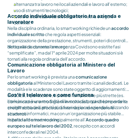
alternanza tra lavoro nei locali aziendali e lavoro all’esterno;
uso di strumenti tecnologici;
Accordo individuale obbligatorio tra azienda e
tutela di sicurezza e salute, con informativa e regole
lavoratore
definite.
Nella disciplina ordinaria, lo smart working richiede un
accordo
individuale scritto
che regola aspetti essenziali:
organizzazione della prestazione, strumenti, poteri di controllo,
diritto alla disconnessione, ecc.
Nota pratica: durante l’emergenza Covid sono esistite fasi
“semplificate”, ma dal 1° aprile 2024 per molte situazioni si è
tornati alla regola ordinaria dell’accordo.
Comunicazione obbligatoria al Ministero del
Lavoro
Per lo smart working è prevista una
comunicazione
obbligatoria
al Ministero del Lavoro tramite i canali dedicati. Le
modalità e le scadenze sono state oggetto di aggiornamenti:
Cos’è il telelavoro e come funziona
dal 2025, in particolare, si parla di tempistiche più strette (es.
Il telelavoro è una modalità di lavoro a distanza che prevede lo
comunicazione entro 5 giorni in molti casi), quindi è importante
svolgimento dell’attività al di fuori dei locali aziendali utilizzando
che HR abbia una procedura interna per non perdere le
strumenti informatici, ma con un’organizzazione più stabile
scadenze.
rispetto allo smart working.
In Italia fa riferimento principalmente all’
Accordo quadro
europeo sul telelavoro del 2002
, recepito con accordi
interconfederali nel 2004.