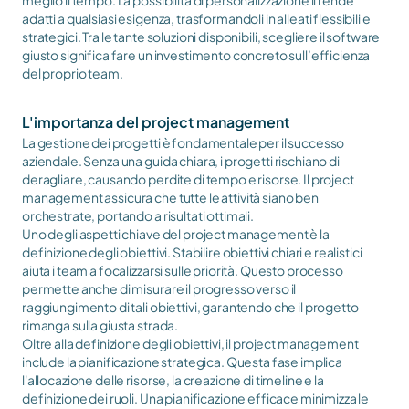
meglio il tempo. La possibilità di personalizzazione li rende 
adatti a qualsiasi esigenza, trasformandoli in alleati flessibili e 
strategici. Tra le tante soluzioni disponibili, scegliere il software 
giusto significa fare un investimento concreto sull’efficienza 
del proprio team.
L'importanza del project management
La gestione dei progetti è fondamentale per il successo 
aziendale. Senza una guida chiara, i progetti rischiano di 
deragliare, causando perdite di tempo e risorse. Il project 
management assicura che tutte le attività siano ben 
orchestrate, portando a risultati ottimali.
Uno degli aspetti chiave del project management è la 
definizione degli obiettivi. Stabilire obiettivi chiari e realistici 
aiuta i team a focalizzarsi sulle priorità. Questo processo 
permette anche di misurare il progresso verso il 
raggiungimento di tali obiettivi, garantendo che il progetto 
rimanga sulla giusta strada.
Oltre alla definizione degli obiettivi, il project management 
include la pianificazione strategica. Questa fase implica 
l'allocazione delle risorse, la creazione di timeline e la 
definizione dei ruoli. Una pianificazione efficace minimizza le 