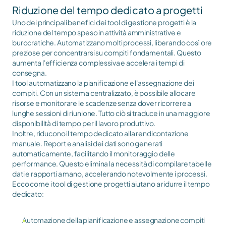
Riduzione del tempo dedicato a progetti
Uno dei principali benefici dei tool di gestione progetti è la 
riduzione del tempo speso in attività amministrative e 
burocratiche. Automatizzano molti processi, liberando così ore 
preziose per concentrarsi su compiti fondamentali. Questo 
aumenta l'efficienza complessiva e accelera i tempi di 
consegna.
I tool automatizzano la pianificazione e l'assegnazione dei 
compiti. Con un sistema centralizzato, è possibile allocare 
risorse e monitorare le scadenze senza dover ricorrere a 
lunghe sessioni di riunione. Tutto ciò si traduce in una maggiore 
disponibilità di tempo per il lavoro produttivo.
Inoltre, riducono il tempo dedicato alla rendicontazione 
manuale. Report e analisi dei dati sono generati 
automaticamente, facilitando il monitoraggio delle 
performance. Questo elimina la necessità di compilare tabelle 
dati e rapporti a mano, accelerando notevolmente i processi.
Ecco come i tool di gestione progetti aiutano a ridurre il tempo 
dedicato:
Automazione della pianificazione e assegnazione compiti