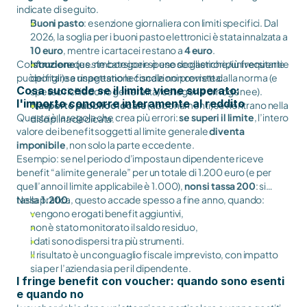
indicate di seguito.
Buoni pasto
: esenzione giornaliera con limiti specifici. Dal
2026, la soglia per i buoni pasto elettronici è stata innalzata a
10 euro
, mentre i cartacei restano a
4 euro
.
Confondere queste categorie è uno degli errori più frequenti e
Istruzione
(es. rimborsi per spese scolastiche/universitarie
può portare a una gestione fiscale non corretta.
dei figli) se rispettano le condizioni previste dalla norma (e
Cosa succede se il limite viene superato:
spesso richiedono generalità/categorie omogenee).
l'importo concorre interamente al reddito
Trasporto pubblico locale
(abbonamenti) se rientrano nella
Questa è la regola che crea più errori:
se superi il limite
, l’intero
disciplina dedicata.
valore dei benefit soggetti al limite generale
diventa
imponibile
, non solo la parte eccedente.
Esempio: se nel periodo d’imposta un dipendente riceve
benefit “a limite generale” per un totale di 1.200 euro (e per
quell’anno il limite applicabile è 1.000),
non si tassa 200
: si
tassa
Nella pratica, questo accade spesso a fine anno, quando:
1.200
.
vengono erogati benefit aggiuntivi,
non è stato monitorato il saldo residuo,
i dati sono dispersi tra più strumenti.
Il risultato è un conguaglio fiscale imprevisto, con impatto
sia per l’azienda sia per il dipendente.
I fringe benefit con voucher: quando sono esenti
e quando no