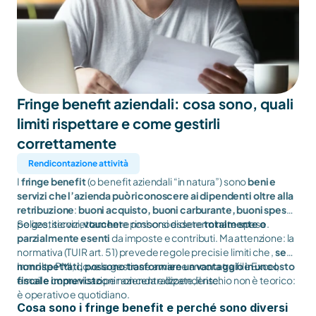
Fringe benefit aziendali: cosa sono, quali 
limiti rispettare e come gestirli 
correttamente
Rendicontazione attività
I
fringe benefit
(o benefit aziendali “in natura”) sono
beni e
servizi che l’azienda può riconoscere ai dipendenti
oltre alla
retribuzione
:
buoni acquisto, buoni carburante, buoni spesa
,
polizze, servizi,
Se gestiti correttamente possono essere
voucher
e rimborsi di determinate spese.
totalmente o
parzialmente esenti
da imposte e contributi. Ma attenzione: la
normativa (TUIR art. 51) prevede regole precisi e limiti che ,
se
non rispettati, possono trasformare un vantaggio in un costo
In molte PMI, dove la gestione avviene ancora tra file Excel,
fiscale imprevisto
email e comunicazioni non centralizzate, il rischio non è teorico:
per azienda e dipendente.
è operativo e quotidiano.
Cosa sono i fringe benefit e perché sono diversi