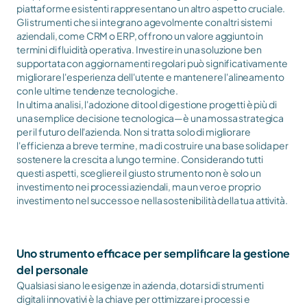
piattaforme esistenti rappresentano un altro aspetto cruciale. 
Gli strumenti che si integrano agevolmente con altri sistemi 
aziendali, come CRM o ERP, offrono un valore aggiunto in 
termini di fluidità operativa. Investire in una soluzione ben 
supportata con aggiornamenti regolari può significativamente 
migliorare l'esperienza dell'utente e mantenere l'alineamento 
con le ultime tendenze tecnologiche.
In ultima analisi, l'adozione di tool di gestione progetti è più di 
una semplice decisione tecnologica—è una mossa strategica 
per il futuro dell'azienda. Non si tratta solo di migliorare 
l'efficienza a breve termine, ma di costruire una base solida per 
sostenere la crescita a lungo termine. Considerando tutti 
questi aspetti, scegliere il giusto strumento non è solo un 
investimento nei processi aziendali, ma un vero e proprio 
investimento nel successo e nella sostenibilità della tua attività.
Uno strumento efficace per semplificare la gestione 
del personale
Qualsiasi siano le esigenze in azienda, dotarsi di strumenti 
digitali innovativi è la chiave per ottimizzare i processi e 