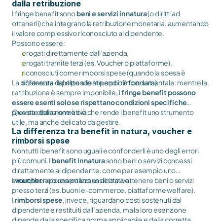
dalla retribuzione
I fringe benefit sono
beni e servizi in natura
(o diritti ad
ottenerli) che integrano la retribuzione monetaria, aumentando
il valore complessivo riconosciuto al dipendente.
Possono essere:
erogati direttamente dall’azienda,
erogati tramite terzi (es. Voucher o piattaforme),
riconosciuti come rimborsi spese (quando la spesa è
La differenza rispetto allo stipendio è fondamentale: mentre la
sostenuta dal dipendente e poi rimborsata).
retribuzione è sempre imponibile,
i fringe benefit possono
essere esenti solo se rispettano condizioni specifiche
previste dalla normativa.
Questa distinzione è ciò che rende i benefit uno strumento
utile, ma anche delicato da gestire.
La differenza tra benefit in natura, voucher e
rimborsi spese
Non tutti i benefit sono uguali e confonderli è uno degli errori
più comuni. I
benefit in natura
sono beni o servizi concessi
direttamente al dipendente, come per esempio uno
smartphone o una polizza assicurativa.
I
voucher
rappresentano un diritto a ottenere beni o servizi
presso terzi (es. buoni e-commerce, piattaforme welfare).
I
rimborsi spese
, invece, riguardano costi sostenuti dal
dipendente e restituiti dall’azienda, ma la loro esenzione
dipende dalla specifica norma applicabile e dalla corretta