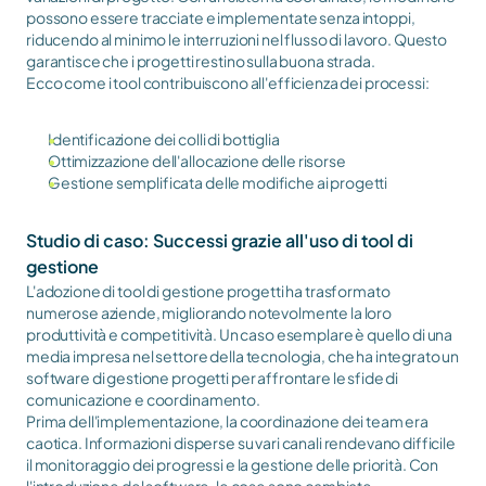
possono essere tracciate e implementate senza intoppi, 
riducendo al minimo le interruzioni nel flusso di lavoro. Questo 
garantisce che i progetti restino sulla buona strada.
Ecco come i tool contribuiscono all'efficienza dei processi:
Identificazione dei colli di bottiglia
Ottimizzazione dell'allocazione delle risorse
Gestione semplificata delle modifiche ai progetti
Studio di caso: Successi grazie all'uso di tool di 
gestione
L'adozione di tool di gestione progetti ha trasformato 
numerose aziende, migliorando notevolmente la loro 
produttività e competitività. Un caso esemplare è quello di una 
media impresa nel settore della tecnologia, che ha integrato un 
software di gestione progetti per affrontare le sfide di 
comunicazione e coordinamento.
Prima dell'implementazione, la coordinazione dei team era 
caotica. Informazioni disperse su vari canali rendevano difficile 
il monitoraggio dei progressi e la gestione delle priorità. Con 