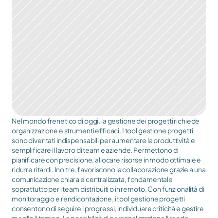
Nel mondo frenetico di oggi, la gestione dei progetti richiede 
organizzazione e strumenti efficaci. I tool gestione progetti 
sono diventati indispensabili per aumentare la produttività e 
semplificare il lavoro di team e aziende. Permettono di 
pianificare con precisione, allocare risorse in modo ottimale e 
ridurre ritardi. Inoltre, favoriscono la collaborazione grazie a una 
comunicazione chiara e centralizzata, fondamentale 
soprattutto per i team distribuiti o in remoto. Con funzionalità di 
monitoraggio e rendicontazione, i tool gestione progetti 
consentono di seguire i progressi, individuare criticità e gestire 