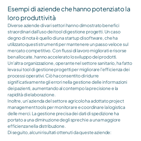
Esempi di aziende che hanno potenziato la 
loro produttività
Diverse aziende di vari settori hanno dimostrato benefici 
straordinari dall'uso dei tool di gestione progetti. Un caso 
degno di nota è quello di una startup di software, che ha 
utilizzato questi strumenti per mantenere un passo veloce sul 
mercato competitivo. Con flussi di lavoro migliorati e risorse 
ben allocate, hanno accelerato lo sviluppo dei prodotti.
Un'altra organizzazione, operante nel settore sanitario, ha fatto 
leva sui tool di gestione progetti per migliorare l'efficienza dei 
processi operativi. Ciò ha consentito di ridurre 
significativamente gli errori nella gestione delle informazioni 
dei pazienti, aumentando al contempo la precisione e la 
rapidità di elaborazione.
Inoltre, un’azienda del settore agricolo ha adottato project 
management tools per monitorare e coordinare la logistica 
delle merci. La gestione precisa dei dati di spedizione ha 
portato a una diminuzione degli sprechi e a una maggiore 
efficienza nella distribuzione.
Di seguito, alcuni risultati ottenuti da queste aziende: