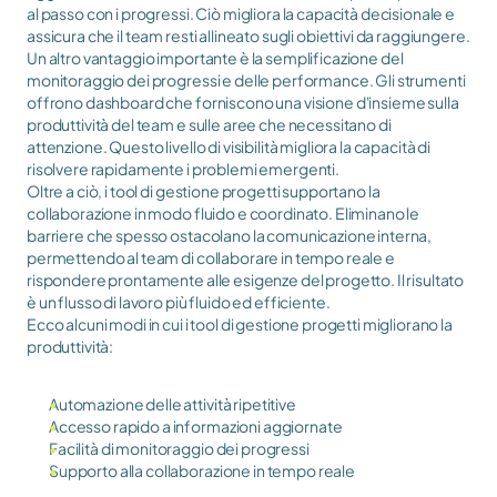
al passo con i progressi. Ciò migliora la capacità decisionale e 
assicura che il team resti allineato sugli obiettivi da raggiungere.
Un altro vantaggio importante è la semplificazione del 
monitoraggio dei progressi e delle performance. Gli strumenti 
offrono dashboard che forniscono una visione d'insieme sulla 
produttività del team e sulle aree che necessitano di 
attenzione. Questo livello di visibilità migliora la capacità di 
risolvere rapidamente i problemi emergenti.
Oltre a ciò, i tool di gestione progetti supportano la 
collaborazione in modo fluido e coordinato. Eliminano le 
barriere che spesso ostacolano la comunicazione interna, 
permettendo al team di collaborare in tempo reale e 
rispondere prontamente alle esigenze del progetto. Il risultato 
è un flusso di lavoro più fluido ed efficiente.
Ecco alcuni modi in cui i tool di gestione progetti migliorano la 
produttività:
Automazione delle attività ripetitive
Accesso rapido a informazioni aggiornate
Facilità di monitoraggio dei progressi
Supporto alla collaborazione in tempo reale