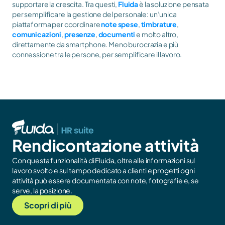
supportare la crescita. Tra questi, 
Fluida
 è la soluzione pensata 
per semplificare la gestione del personale: un’unica 
piattaforma per coordinare 
note spese
, 
timbrature
, 
comunicazioni
, 
presenze
, 
documenti
 e molto altro, 
direttamente da smartphone. Meno burocrazia e più 
connessione tra le persone, per semplificare il lavoro.
Rendicontazione attività
Con questa funzionalità di Fluida, oltre alle informazioni sul 
lavoro svolto e sul tempo dedicato a clienti e progetti ogni 
attività può essere documentata con note, fotografie e, se 
serve, la posizione.
Scopri di più