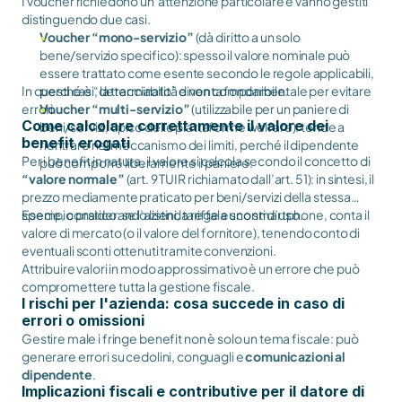
I voucher richiedono un’attenzione particolare e vanno gestiti
distinguendo due casi.
Voucher “mono-servizio”
(dà diritto a un solo
bene/servizio specifico): spesso il valore nominale può
essere trattato come esente secondo le regole applicabili,
In questi casi, la tracciabilità diventa fondamentale per evitare
perché è “determinato” e non componibile.
errori.
Voucher “multi-servizio”
(utilizzabile per un paniere di
Come calcolare correttamente il valore dei
beni/servizi, tipico delle piattaforme welfare): tende a
benefit erogati
rientrare nel meccanismo dei limiti, perché il dipendente
Per i benefit in natura, il valore si calcola secondo il concetto di
può comporre liberamente il paniere.
“valore normale”
(art. 9 TUIR richiamato dall’art. 51): in sintesi, il
prezzo mediamente praticato per beni/servizi della stessa
specie, considerando listini, tariffe e sconti d’uso.
Esempio pratico: se l’azienda regala uno smartphone, conta il
valore di mercato (o il valore del fornitore), tenendo conto di
eventuali sconti ottenuti tramite convenzioni.
Attribuire valori in modo approssimativo è un errore che può
compromettere tutta la gestione fiscale.
I rischi per l'azienda: cosa succede in caso di
errori o omissioni
Gestire male i fringe benefit non è solo un tema fiscale: può
generare errori su cedolini, conguagli e
comunicazioni al
dipendente
.
Implicazioni fiscali e contributive per il datore di