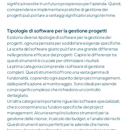
significa investire in un futuro prosperoso per l'azienda. Quindi, 
comprendere e implementare pratiche di gestione dei 
progetti può portare a vantaggi significativi a lungo termine.
Tipologie di software per la gestione progetti
Esistono diverse tipologie di software per la gestione dei 
progetti, ognuna pensata per soddisfare esigenze specifiche. 
La scelta del software giusto può fare una grande differenza 
nella gestione efficace dei progetti. Capire le differenze tra 
questi strumenti è cruciale per ottimizzare i risultati.
La prima categoria comprende i software di gestione 
completi. Questi strumenti offrono una vasta gamma di 
funzionalità, coprendo ogni aspetto del project management, 
dalla pianificazione al monitoraggio. Sono ideali per aziende 
con progetti complessi che richiedono un controllo 
dettagliato.
Un'altra categoria importante riguarda i software specializzati, 
che si concentrano su funzioni specifiche del project 
management. Alcuni esempi includono strumenti per la 
gestione delle risorse, il calcolo dei budget, e l'analisi dei rischi. 
Questi strumenti sono perfetti per le aziende che hanno 