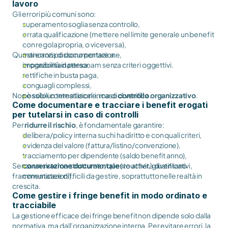
lavoro
Gli errori più comuni sono:
superamento soglia senza controllo,
errata qualificazione (mettere nel limite generale un benefit
con regola propria, o viceversa),
Questi errori possono portare a:
mancanza di documentazione,
erogazioni ad personam senza criteri oggettivi.
imponibilità inattesa,
rettifiche in busta paga,
conguagli complessi,
Non è solo un tema fiscale, ma di
possibili contestazioni in caso di verifica.
controllo organizzativo
.
Come documentare e tracciare i benefit erogati
per tutelarsi in caso di controlli
Per
ridurre il rischio
, è fondamentale garantire:
delibera/policy interna su chi ha diritto e con quali criteri,
evidenza del valore (fattura/listino/convenzione),
tracciamento per dipendente (saldo benefit anno),
Senza un sistema strutturato, queste attività diventano
conservazione documentale
(voucher, giustificativi,
frammentate e difficili da gestire, soprattutto nelle realtà in
comunicazioni).
crescita.
Come gestire i fringe benefit in modo ordinato e
tracciabile
La gestione efficace dei fringe benefit non dipende solo dalla
normativa, ma dall’organizzazione interna. Per evitare errori, la