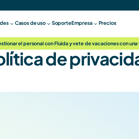
ades
Casos de uso
Soporte
E
mpresa
Precios
ionar el personal con Fluida y vete de vacaciones con una ve
lítica de privaci