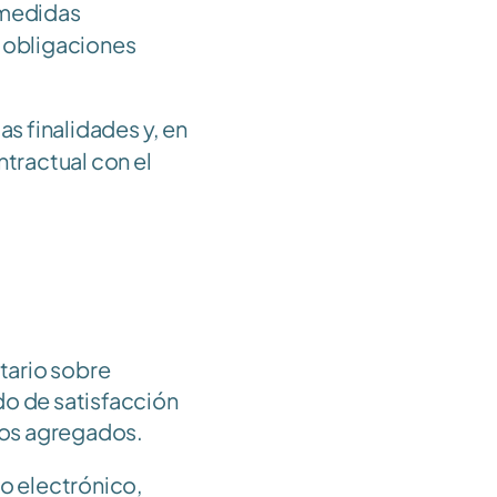
 medidas 
obligaciones 
s finalidades y, en 
tractual con el 
ario sobre 
do de satisfacción 
atos agregados.
 electrónico, 