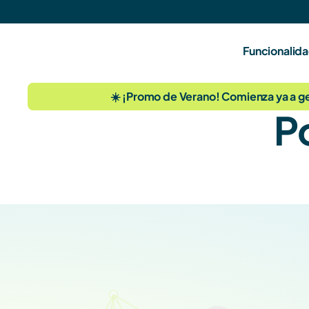
Funcionalid
☀️ ¡Promo de Verano! Comienza ya a gest
Po