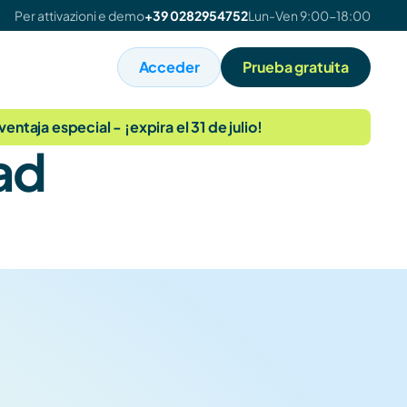
Per attivazioni e demo
+39 0282954752
Lun-Ven 9:00-18:00
Acceder
Prueba gratuita
ntaja especial - ¡expira el 31 de julio!
dad