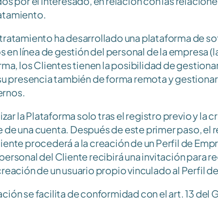
os por el interesado, en relación con las relaciones
atamiento.
tratamiento ha desarrollado una plataforma de so
os en línea de gestión del personal de la empresa (la
rma, los Clientes tienen la posibilidad de gestionar
 su presencia también de forma remota y gestionar l
ernos.
izar la Plataforma solo tras el registro previo y la c
 de una cuenta. Después de este primer paso, el 
iente procederá a la creación de un Perfil de Empr
ersonal del Cliente recibirá una invitación para reg
creación de un usuario propio vinculado al Perfil 
ción se facilita de conformidad con el art. 13 del