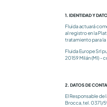
1. IDENTIDAD Y DA
Fluida actuará como
al registro en la P
tratamiento para la
Fluida Europe Srl p
20159 Milán (MI) - c
2. DATOS DE CONT
El Responsable de l
Brocca, tel. 0371/5