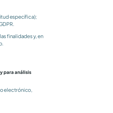
tud específica); 
) GDPR.
s finalidades y, en 
o.
 para análisis 
 electrónico, 