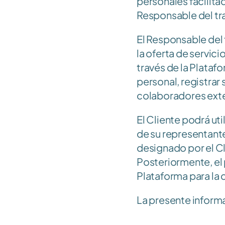
personales facilitad
Responsable del tr
El Responsable del 
la oferta de servici
través de la Platafo
personal, registrar
colaboradores ext
El Cliente podrá util
de su representante
designado por el Cl
Posteriormente, el p
Plataforma para la 
La presente informa