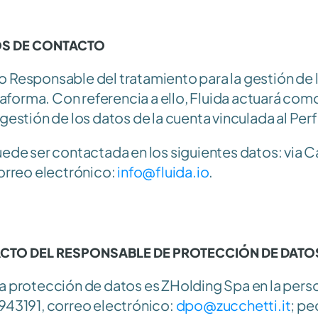
TOS DE CONTACTO 
 Responsable del tratamiento para la gestión de lo
lataforma. Con referencia a ello, Fluida actuará co
 gestión de los datos de la cuenta vinculada al Per
uede ser contactada en los siguientes datos: via Ca
orreo electrónico: 
info@fluida.io
.
ACTO DEL RESPONSABLE DE PROTECCIÓN DE DATO
a protección de datos es ZHolding Spa en la person
943191, correo electrónico: 
dpo@zucchetti.it