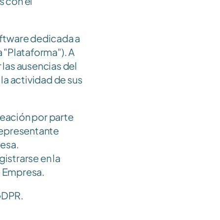
 con el 
ftware dedicada a 
 "Plataforma"). A 
 las ausencias del 
a actividad de sus 
reación por parte 
representante 
esa. 
istrarse en la 
de Empresa.
 GDPR.