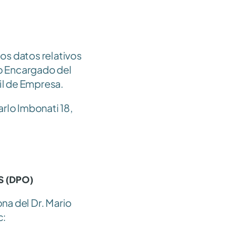
s datos relativos 
mo Encargado del 
fil de Empresa.
rlo Imbonati 18, 
S (DPO)
a del Dr. Mario 
; pec: 