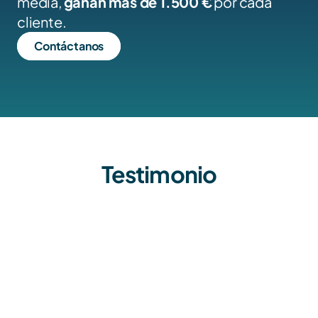
media, 
ganan más de 1.500 €
 por cada 
cliente.
Contáctanos
Testimonio