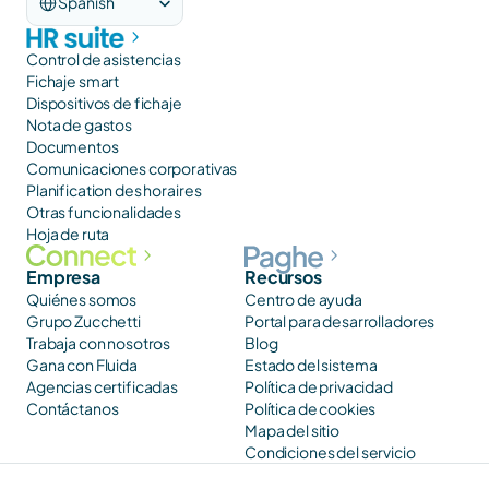
Spanish
Control de asistencias
Fichaje smart
Dispositivos de fichaje
Nota de gastos
Documentos
Comunicaciones corporativas
Planification des horaires
Otras funcionalidades
Hoja de ruta
Empresa
Recursos
Quiénes somos
Centro de ayuda
Grupo Zucchetti
Portal para desarrolladores
Trabaja con nosotros
Blog
Gana con Fluida
Estado del sistema
Agencias certificadas
Política de privacidad
Contáctanos
Política de cookies
Mapa del sitio
Condiciones del servicio