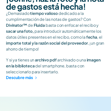
de gastos está hecha!
¿Demasiado 
tiempo valioso
 dedicado a la 
cumplimentación de las notas de gastos? Con 
Divinator™
 de 
Fluida
 basta con enfocar el recibo y 
sacar una foto,
 para introducir automáticamente los 
datos útiles presentes en el recibo, como la 
fecha
, el 
importe total y la razón social del proveedor
, ¡un gran 
ahorro de tiempo!
Y si ya tienes un 
archivo pdf
 archivado o una 
imagen 
en la biblioteca
 del smartphone, basta con 
seleccionarlo para insertarlo.
Descubre más