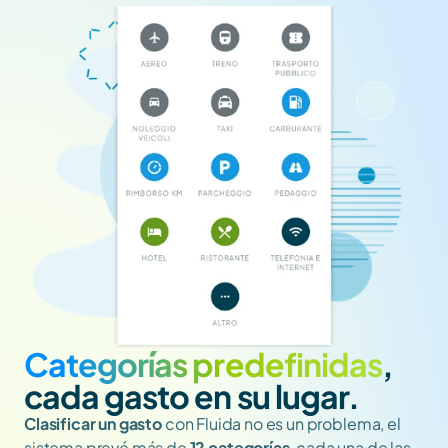
Categorías predefinidas
, 
cada gasto en su lugar.
Clasificar
un gasto
 con Fluida no es un problema, el 
sistema prevé más de 
12 categorías
, cada una de las 