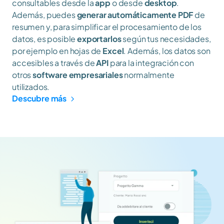
consultables desde la 
app
 o desde 
desktop
. 
Además, puedes 
generar automáticamente PDF
 de 
resumen y, para simplificar el procesamiento de los 
datos, es posible 
exportarlos
 según tus necesidades, 
por ejemplo en hojas de 
Excel
. Además, los datos son 
accesibles a través de 
API
 para la integración con 
otros 
software empresariales 
normalmente 
utilizados.
Descubre más