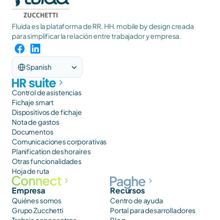
Fluida es la plataforma de RR. HH. mobile by design creada 
para simplificar la relación entre trabajador y empresa.
Select Language
Spanish
Control de asistencias
Fichaje smart
Dispositivos de fichaje
Nota de gastos
Documentos
Comunicaciones corporativas
Planification des horaires
Otras funcionalidades
Hoja de ruta
Empresa
Recursos
Quiénes somos
Centro de ayuda
Grupo Zucchetti
Portal para desarrolladores