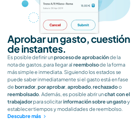
Aprobar un gasto, cuestión 
de instantes.
Es posible definir un 
proceso de aprobación
 de la 
nota de gastos, para llegar al 
reembolso
 de la forma 
más simple e inmediata. Siguiendo los estados se 
puede saber inmediatamente si el gasto está en fase 
de 
borrador
, 
por aprobar
, 
aprobado
, 
rechazado
 o 
reembolsado
. Además, es posible abrir un 
chat con el 
trabajador
 para solicitar 
información sobre un gasto
 y 
establecer tiempos y modalidades de reembolso.
Descubre más