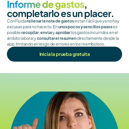
Informe de gastos
, 
completarlo es un placer.
Con Fluida 
rellenar la nota de gastos
 es tan fácil que ya no hay 
excusas para no hacerlo. En 
unos pocos y sencillos pasos
 es 
posible 
recopilar
, 
enviar
 y 
aprobar
 los gastos incurridos en el 
ámbito laboral y 
consultar el resumen
 directamente desde la 
app, limitando el riesgo de errores en los reembolsos.
Inicia la prueba gratuita