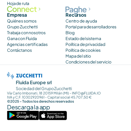
Hoja de ruta
Empresa
Recursos
Quiénes somos
Centro de ayuda
Grupo Zucchetti
Portal para desarrolladores
Trabaja con nosotros
Blog
Gana con Fluida
Estado del sistema
Agencias certificadas
Política de privacidad
Contáctanos
Política de cookies
Mapa del sitio
Condiciones del servicio
Fluida Europe srl
Sociedad del Grupo Zucchetti
Vía Carlo Imbonati, 18 20159 Milán (MI) - INFO@FLUIDA.IO
IVA y C.F. 10302920961 - Capital social 45.707,50 €
©2025 - Todos los derechos reservados
Descarga la app