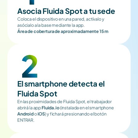
Asocia Fluida Spot a tu sede
Coloca el dispositivo en una pared, actívalo y 
asócialo a la base mediante la app.
Área de cobertura de aproximadamente 15 m
El smartphone detecta el 
Fluida Spot
En las proximidades de Fluida Spot, el trabajador 
abrirá la app 
Fluida.io
 (instalada en el smartphone 
Android
 o 
iOS
) y fichará presionando el botón 
ENTRAR.