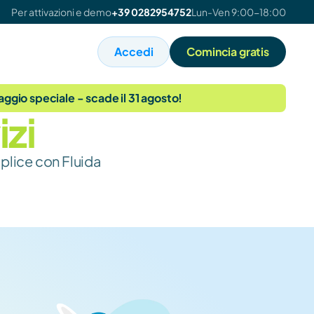
Per attivazioni e demo
+39 0282954752
Lun-Ven 9:00-18:00
Accedi
Comincia gratis
taggio speciale - scade il 31 agosto!
izi
mplice con Fluida