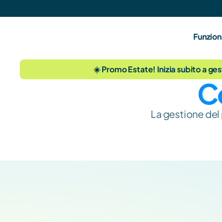
Funzion
☀️ Promo Estate! Inizia subito a ges
Co
La gestione del 