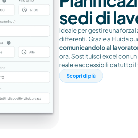
Pianificazi
sedi di la
Ideale per gestire una forza l
differenti. Grazie a Fluida puo
comunicandolo al lavorato
ora. Sostituisci excel con un
reale e accessibili da tutto i
Scopri di più