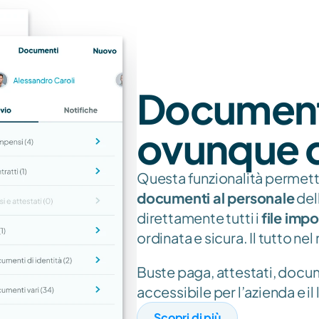
Documenti 
ovunque 
Questa funzionalità permette
documenti al personale
 de
direttamente tutti i 
file impo
ordinata e sicura. Il tutto ne
Buste paga, attestati, docume
accessibile per l’azienda e il
Scopri di più