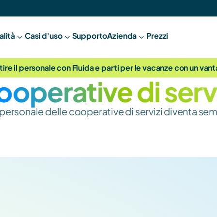
alità
Casi d'uso
Supporto
A
zienda
Prezzi
tire il personale con Fluida e parti per le vacanze con un van
operative di serv
personale delle cooperative di servizi diventa se