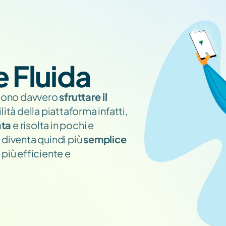
e Fluida
sono davvero 
sfruttare il 
lità della piattaforma infatti, 
ata
 e risolta in pochi e 
diventa quindi più 
semplice 
più efficiente e 