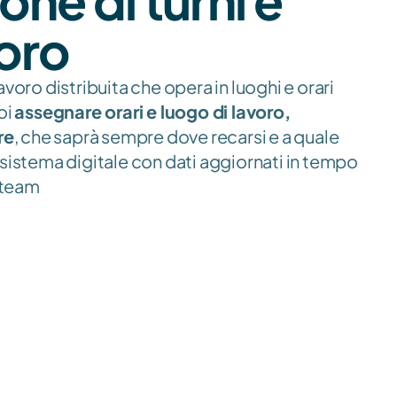
one di turni e 
voro
avoro distribuita che opera in luoghi e orari 
i 
assegnare orari e luogo di lavoro, 
re
, che saprà sempre dove recarsi e a quale 
 sistema digitale con dati aggiornati in tempo 
l team