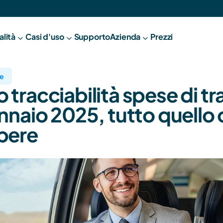
alità
Casi d'uso
Supporto
A
zienda
Prezzi
ze
 tracciabilità spese di tra
ennaio 2025, tutto quello 
pere