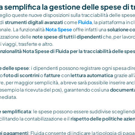
semplifica la gestione delle spese di t
eglio queste nuove disposizioni sulla tracciabilità delle spese,
di 
strumenti digitali avanzati
 come 
F
luida
, la piattaforma in c
nale. La funzionalità 
Nota Spese
 offre infatti una 
soluzione c
zzazione delle 
note spese di tutti i dipendenti
 che, per lavor
viaggi, trasferte e altro.
unzionalità Nota Spese di Fluida per la tracciabilità delle spe
e delle spese
: i dipendenti possono registrare ogni spesa dir
o 
foto di scontrini
 o 
fatture
 con 
lettura automatica
 grazie all’
tre, per maggior semplicità, a breve sarà possibile inserire anc
esempio la ricevuta del pos), garantendo così una 
documentaz
mediata.
 semplificata
: le spese possono essere suddivise scegliendo
acilitando la contabilizzazione e il 
rispetto delle politiche azien
dei pagamenti
: Fluida consente di indicare la tipologia di paga