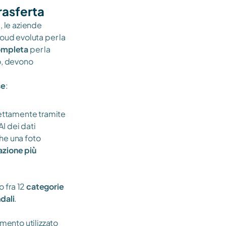
rasferta 
 le aziende 
loud evoluta per la 
ompleta
 per la 
o, devono 
se
:
ettamente tramite 
AI dei dati 
he una foto 
ione più 
 fra 12 
categorie 
dali
.
mento utilizzato 