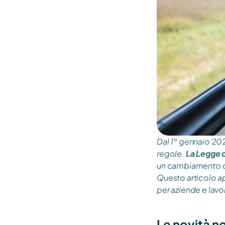
Dal 1° gennaio 202
regole. 
La Legge d
un cambiamento che
Questo articolo ap
per aziende e lavor
Le novità no