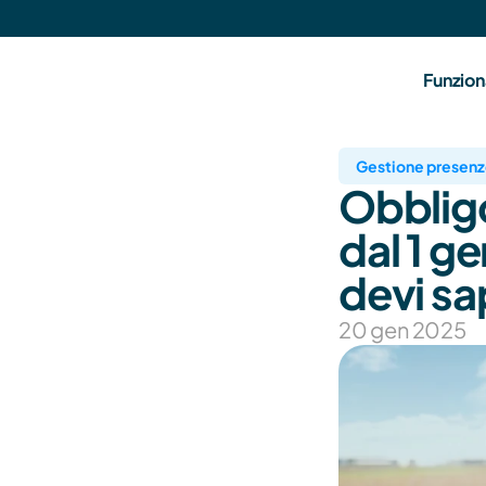
Funzion
Gestione presen
Obbligo
dal 1 g
devi sa
20 gen 2025