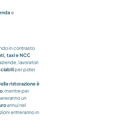
enda 
e 
ndo in contrasto 
nti, taxi e NCC
aziende, lavoratori 
ciabili
 per poter 
ella ristorazione è 
to
, mentre per 
ereranno un 
uro 
annui nel 
oni entreranno in 