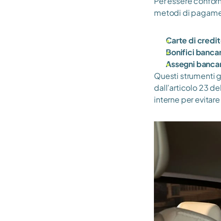
Per essere conformi
metodi di pagame
Carte di credi
Bonifici bancar
Assegni bancari
Questi strumenti g
dall’articolo 23 de
interne per evitare