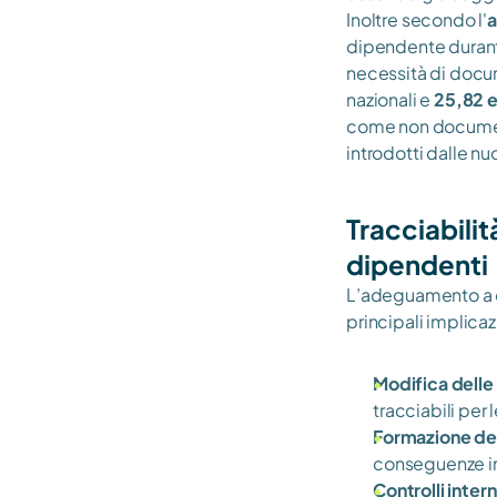
Inoltre secondo l'
a
dipendente durant
necessità di docum
nazionali e 
25,82 e
come non documenta
introdotti dalle nu
Tracciabilit
dipendenti 
L’adeguamento a qu
principali implicaz
Modifica delle 
tracciabili per 
Formazione de
conseguenze in
Controlli intern