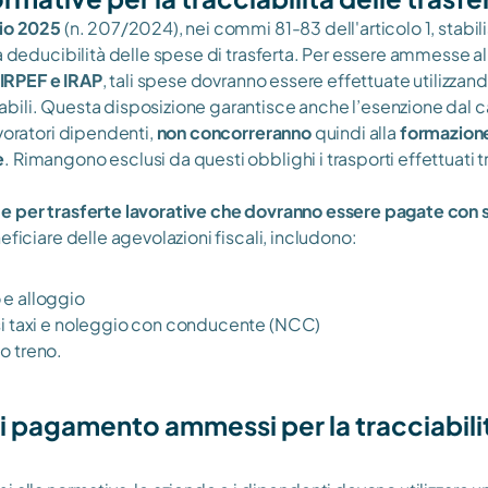
cio 2025
 (n. 207/2024), nei commi 81-83 dell'articolo 1, stabilis
a deducibilità delle spese di trasferta. Per essere ammesse all
IRPEF e IRAP
, tali spese dovranno essere effettuate utilizzand
ili. Questa disposizione garantisce anche l’esenzione dal ca
voratori dipendenti, 
non concorreranno 
quindi
alla
 formazione
e
. Rimangono esclusi da questi obblighi i trasporti effettuati tr
e per trasferte lavorative che dovranno essere pagate con s
eficiare delle agevolazioni fiscali, includono:
 e alloggio
usi taxi e noleggio con conducente (NCC)
 o treno.
i pagamento ammessi per la tracciabilit