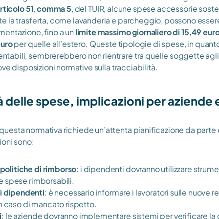
rticolo 51
, 
comma 5
, del TUIR, alcune spese accessorie soste
e la trasferta, come lavanderia e parcheggio, possono essere
entazione, fino a un 
limite massimo giornaliero di 15,49 eur
uro 
per quelle all’estero. Queste tipologie di spese, in quanto
bili, sembrerebbero non rientrare tra quelle soggette agli 
ove disposizioni normative sulla tracciabilità.
à delle spese, implicazioni per aziende e
esta normativa richiede un’attenta pianificazione da parte d
ioni sono:
politiche di rimborso
: i dipendenti dovranno utilizzare strum
le spese rimborsabili.
i dipendenti
: è necessario informare i lavoratori sulle nuove re
 caso di mancato rispetto.
i
: le aziende dovranno implementare sistemi per verificare la 