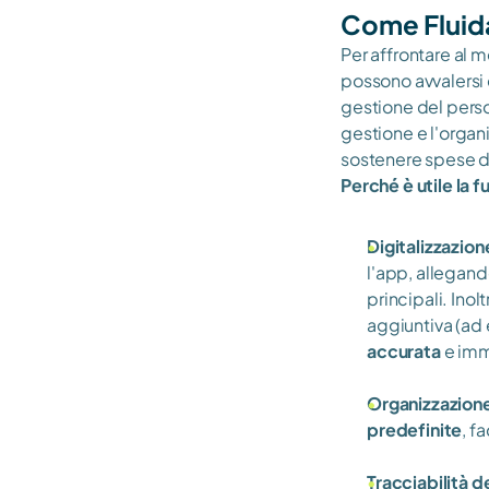
Come Fluida 
Per affrontare al m
possono avvalersi 
gestione del perso
gestione e l'organi
sostenere spese di 
Perché è utile la f
Digitalizzazion
l'app, allegand
principali. Inol
aggiuntiva (ad 
accurata
 e im
Organizzazione
predefinite
, f
Tracciabilità 