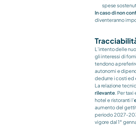
spese sostenu
In caso di non con
diventeranno impo
Tracciabilit
L’intento delle nuo
gli interessi di for
tendono a preferir
autonomi e dipende
dedurre i costi ed 
La relazione tecnic
rilevante
. Per taxi
hotel e ristoranti l’
aumento del gettito
periodo 2027-2030.
vigore dal 1° genn