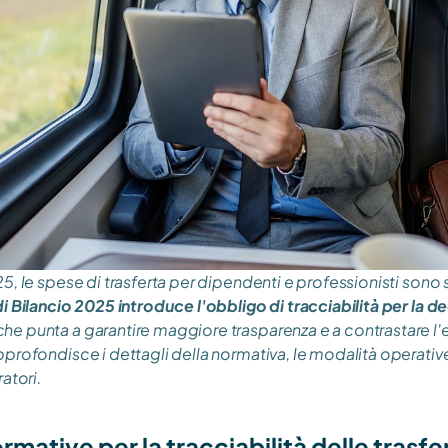
5, le spese di trasferta per dipendenti e professionisti sono
i Bilancio 2025 introduce l'obbligo di tracciabilità per la de
 punta a garantire maggiore trasparenza e a contrastare l'ev
profondisce i dettagli della normativa, le modalità operative 
atori.
rmative per la tracciabilità delle trasfe