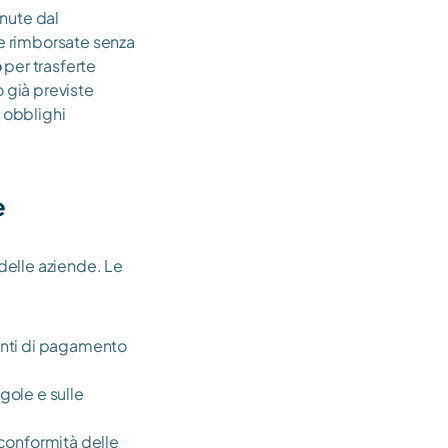
nute dal 
 rimborsate senza 
o
 per trasferte 
 già previste 
obblighi 
 
elle aziende. Le 
enti di pagamento 
gole e sulle 
conformità delle 