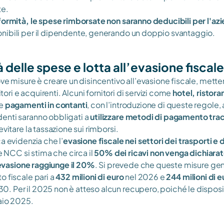
te.
formità, le spese rimborsate non saranno deducibili per l'azi
nibili per il dipendente, generando un doppio svantaggio.
à delle spese e lotta all’evasione fiscale
ve misure è creare un disincentivo all’evasione fiscale, mette
nitori e acquirenti. Alcuni fornitori di servizi come 
hotel, ristora
e 
pagamenti in contanti
, con l’introduzione di queste regole, 
nti saranno obbligati a 
utilizzare metodi di pagamento trac
evitare la tassazione sui rimborsi.
a evidenzia che l’
evasione fiscale nei settori dei trasporti e d
 e NCC si stima che circa il 
50% dei ricavi non venga dichiara
evasione raggiunge il 20%
. Si prevede che queste misure gen
 fiscale pari a 
432 milioni di euro
 nel 2026 e 
244 milioni di e
 Per il 2025 non è atteso alcun recupero, poiché le disposizi
aio 2025.