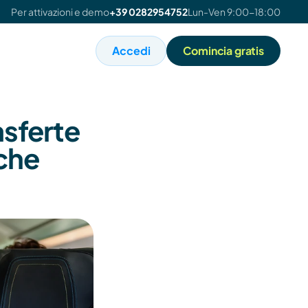
Per attivazioni e demo
+39 0282954752
Lun-Ven 9:00-18:00
Accedi
Comincia gratis
sferte 
che 