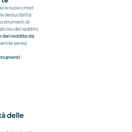
ce nuovi criteri 
a deducibilità 
o strumenti di 
lcolo del reddito 
 del reddito da 
amite servizi 
trumenti 
à delle 