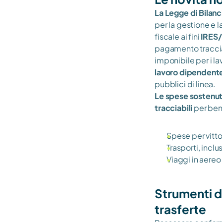
La Legge di Bilan
per la gestione e l
fiscale ai fini 
IRES/
pagamento tracciab
imponibile per i la
lavoro dipendent
pubblici di linea.
Le spese sostenut
tracciabili
 per ben
Spese per vitto
Trasporti, incl
Viaggi in aereo
Strumenti d
trasferte