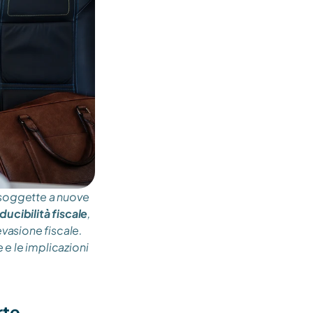
 soggette a nuove 
ducibilità fiscale
, 
asione fiscale. 
e le implicazioni 
rte 