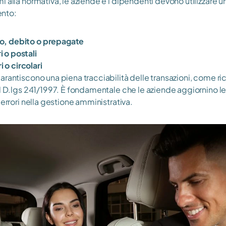
 alla normativa, le aziende e i dipendenti devono utilizzare u
nto:
to, debito o prepagate
i o postali
 o circolari
arantiscono una piena tracciabilità delle transazioni, come ric
l D.lgs 241/1997. È fondamentale che le aziende aggiornino le 
 errori nella gestione amministrativa.