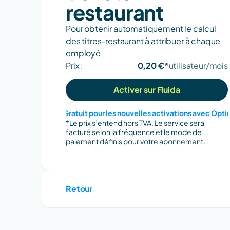
restaurant
Pour obtenir automatiquement le calcul 
des titres-restaurant à attribuer à chaque 
employé
Prix :
0,20 €*
utilisateur/mois
Activer sur Fluida
Gratuit pour les nouvelles activations avec Opt
*Le prix s’entend hors TVA. Le service sera 
facturé selon la fréquence et le mode de 
paiement définis pour votre abonnement.
Retour