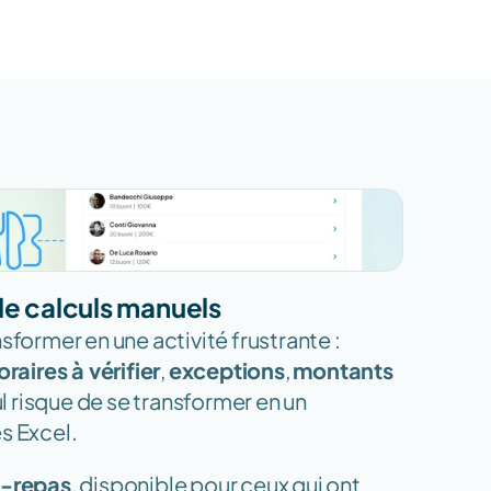
 de calculs manuels
sformer en une activité frustrante : 
oraires à vérifier
, 
exceptions
, 
montants 
ul risque de se transformer en un 
s Excel. 
s-repas
, disponible pour ceux qui ont 