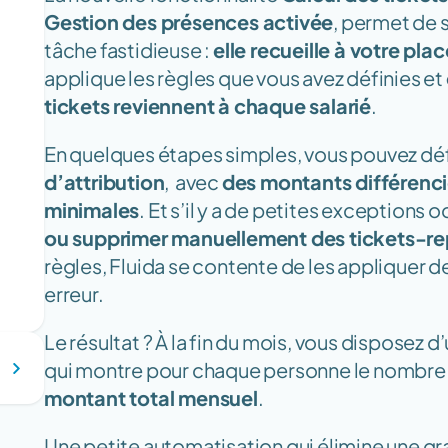
Gestion des présences activée
, permet de s
tâche fastidieuse : 
elle recueille à votre pl
applique les règles que vous avez définies et 
tickets reviennent à chaque salarié
.
En quelques étapes simples, vous pouvez défi
d’attribution
,  avec 
des montants différenc
minimales
. Et s’il y a de petites exceptions 
imus
ou supprimer manuellement des tickets-r
règles, Fluida se contente de les appliquer d
erreur.
Le résultat ? À la fin du mois, vous disposez d’
montant total mensuel
. 
Une petite automatisation qui élimine une gr