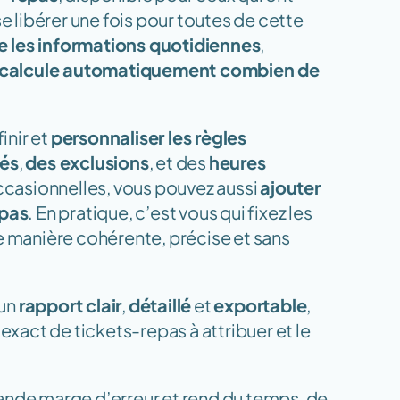
e libérer une fois pour toutes de cette 
ace les informations quotidiennes
, 
calcule automatiquement combien de 
nir et 
personnaliser les règles 
iés
, 
des exclusions
, et des 
heures 
occasionnelles, vous pouvez aussi 
ajouter 
epas
. En pratique, c’est vous qui fixez les 
e manière cohérente, précise et sans 
un 
rapport clair
, 
détaillé
 et 
exportable
, 
qui montre pour chaque personne le nombre exact de tickets-repas à attribuer et le 
ande marge d’erreur et rend du temps, de 