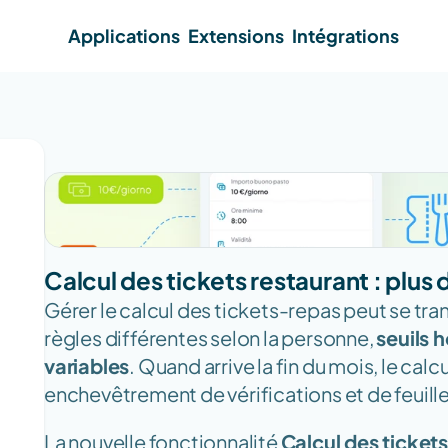
Applications
Extensions
Intégrations
Calcul des tickets restaurant : plus
Gérer le calcul des tickets-repas peut se tran
règles différentes selon la personne, 
seuils h
variables
. Quand arrive la fin du mois, le calc
enchevêtrement de vérifications et de feuille
La nouvelle fonctionnalité 
Calcul des ticket