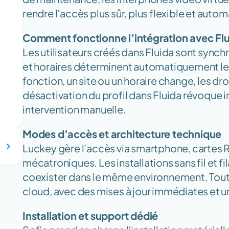
rendre l’accès plus sûr, plus flexible et autom
Comment fonctionne l’intégration avec Flu
Les utilisateurs créés dans Fluida sont synch
et horaires déterminent automatiquement le
fonction, un site ou un horaire change, les droi
désactivation du profil dans Fluida révoque 
intervention manuelle.
Modes d’accès et architecture technique
Luckey gère l’accès via smartphone, cartes RF
mécatroniques. Les installations sans fil et fil
coexister dans le même environnement. Tout e
cloud, avec des mises à jour immédiates et u
Installation et support dédié