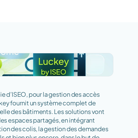
ie d’ISEO, pour la gestion des accès 
ckey fournit un système complet de 
lle des bâtiments. Les solutions vont 
 des espaces partagés, en intégrant 
tion des colis, la gestion des demandes 
 et bien plus encore, dans le but de 