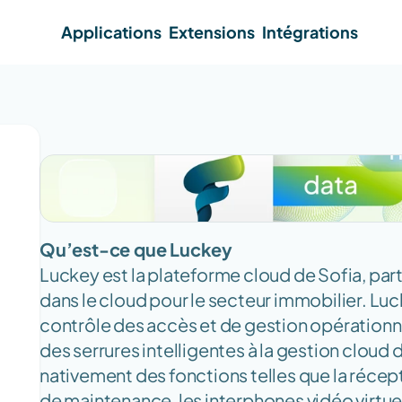
Applications
Extensions
Intégrations
Qu’est-ce que Luckey
Luckey est la plateforme cloud de Sofia, part
dans le cloud pour le secteur immobilier. Lu
contrôle des accès et de gestion opérationne
des serrures intelligentes à la gestion cloud
nativement des fonctions telles que la récep
de maintenance, les interphones vidéo virtuels