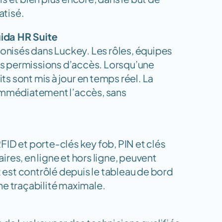
atisé.
ida HR Suite
ronisés dans Luckey. Les rôles, équipes 
s permissions d’accès. Lorsqu’une 
ts sont mis à jour en temps réel. La 
immédiatement l’accès, sans 
ID et porte-clés key fob, PIN et clés 
aires, en ligne et hors ligne, peuvent 
st contrôlé depuis le tableau de bord 
ne traçabilité maximale.