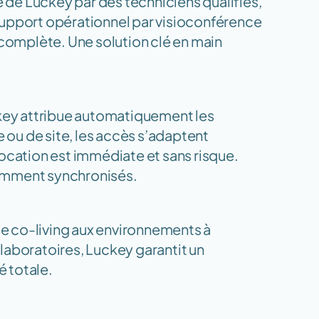
e de Luckey par des techniciens qualifiés, 
support opérationnel par visioconférence 
 complète. Une solution clé en main 
ckey attribue automatiquement les 
u de site, les accès s’adaptent 
ocation est immédiate et sans risque. 
tamment synchronisés.
 co-living aux environnements à 
aboratoires, Luckey garantit un 
é totale.