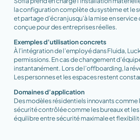
Sofia prend en charge l’installation matériell
la configuration complète du système et le 
et partage d’écran jusqu’à la mise en service
conçue pour des entreprises réelles.
Exemples d’utilisation concrets
À l’intégration de l’employé dans Fluida, Lu
permissions. En cas de changement d’équipe o
instantanément. Lors de l’offboarding, la rév
Les personnes et les espaces restent cons
Domaines d’application
Des modèles résidentiels innovants comme le
sécurité contrôlée comme les bureaux et les l
équilibre entre sécurité maximale et flexibilit