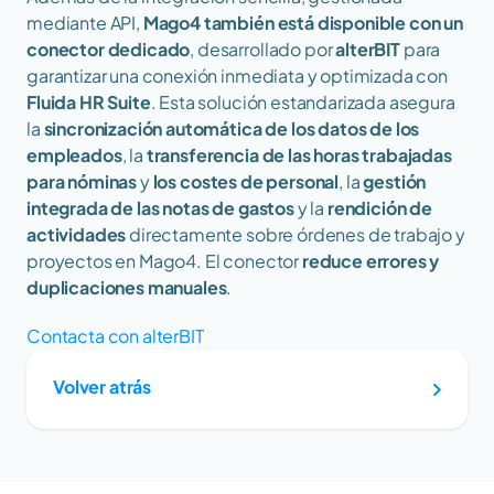
mediante API, 
Mago4 también está disponible con un 
conector dedicado
, desarrollado por 
alterBIT
 para 
garantizar una conexión inmediata y optimizada con 
Fluida HR Suite
. Esta solución estandarizada asegura 
la 
sincronización automática de los datos de los 
empleados
, la 
transferencia de las horas trabajadas 
para nóminas
 y 
los costes de personal
, la 
gestión 
integrada de las notas de gastos
 y la 
rendición de 
actividades
 directamente sobre órdenes de trabajo y 
proyectos en Mago4. El conector 
reduce errores y 
duplicaciones manuales
.
Contacta con alterBIT
Volver atrás