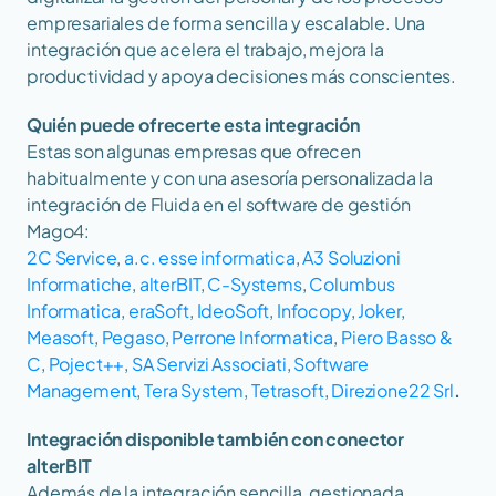
empresariales de forma sencilla y escalable. Una 
integración que acelera el trabajo, mejora la 
productividad y apoya decisiones más conscientes.
Quién puede ofrecerte esta integración
Estas son algunas empresas que ofrecen 
habitualmente y con una asesoría personalizada la 
integración de Fluida en el software de gestión 
Mago4:
2C Service
, 
a.c. esse informatica
, 
A3 Soluzioni 
Informatiche
, 
alterBIT
, 
C-Systems
, 
Columbus 
Informatica
, 
eraSoft
, 
IdeoSoft
, 
Infocopy
, 
Joker
, 
Measoft
, 
Pegaso
, 
Perrone Informatica
, 
Piero Basso & 
C
, 
Poject++
, 
SA Servizi Associati
, 
Software 
Management
, 
Tera System
, 
Tetrasoft
, 
Direzione22 Srl
.
Integración disponible también con conector 
alterBIT
Además de la integración sencilla, gestionada 