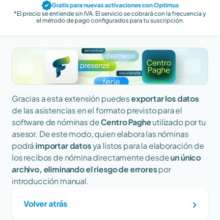
Gratis para nuevas activaciones con Optimus
*El precio se entiende sin IVA. El servicio se cobrará con la frecuencia y 
el método de pago configurados para tu suscripción.
Gracias a esta extensión puedes 
exportar los datos
de las asistencias en el formato previsto para el 
software de nóminas de 
Centro Paghe
 utilizado por tu 
asesor. De este modo, quien elabora las nóminas 
podrá 
importar datos
 ya listos para la elaboración de 
los recibos de nómina directamente desde 
un único 
archivo, eliminando el riesgo de errores
 por 
introducción manual.
Volver atrás