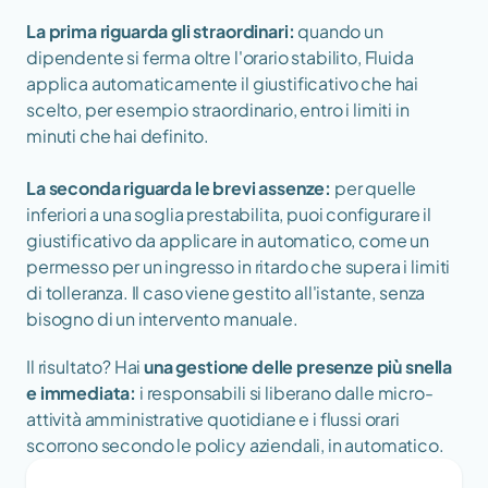
La prima riguarda gli straordinari:
 quando un 
dipendente si ferma oltre l'orario stabilito, Fluida 
applica automaticamente il giustificativo che hai 
scelto, per esempio straordinario, entro i limiti in 
minuti che hai definito. 
La seconda riguarda le brevi assenze: 
per quelle 
inferiori a una soglia prestabilita, puoi configurare il 
giustificativo da applicare in automatico, come un 
permesso per un ingresso in ritardo che supera i limiti 
di tolleranza. Il caso viene gestito all'istante, senza 
bisogno di un intervento manuale.
Il risultato? Hai 
una gestione delle presenze più snella 
e immediata:
 i responsabili si liberano dalle micro-
attività amministrative quotidiane e i flussi orari 
scorrono secondo le policy aziendali, in automatico.