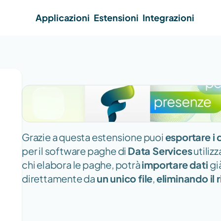
Applicazioni
Estensioni
Integrazioni
Grazie a questa estensione puoi 
esportare i d
per il software paghe di 
Data Services
 utili
chi elabora le paghe, potrà 
importare dati 
gi
direttamente da 
un unico file
, 
eliminando il r